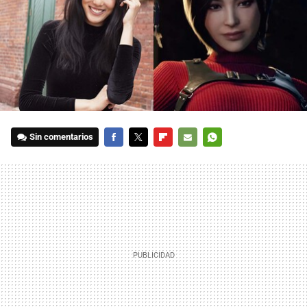
Sin comentarios
FACEBOOK
TWITTER
FLIPBOARD
E-
WHATSAPP
MAIL