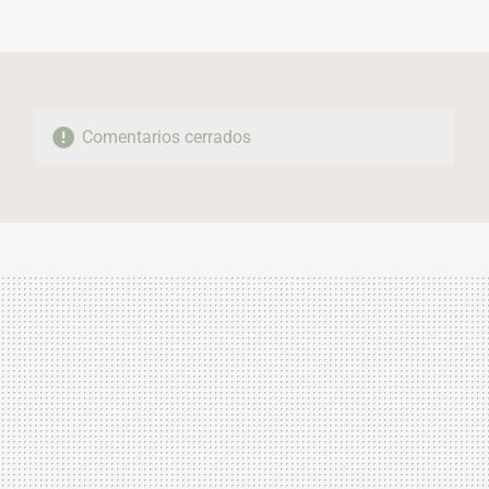
FACEBOOK
TWITTER
FLIPBOARD
E-
WHATSAPP
MAIL
Comentarios cerrados