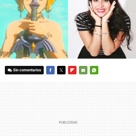
Sin comentarios
FACEBOOK
TWITTER
FLIPBOARD
E-
WHATSAPP
MAIL