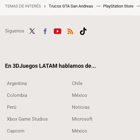
TEMAS DE INTERÉS
Trucos GTA San Andreas
PlayStation Store
Síguenos
Twit
Fac
Yout
RSS
Tikt
ter
ebo
ube
ok
ok
En 3DJuegos LATAM hablamos de...
Argentina
Chile
Colombia
México
Perú
Noticias
Xbox Game Studios
Microsoft
Capcom
México