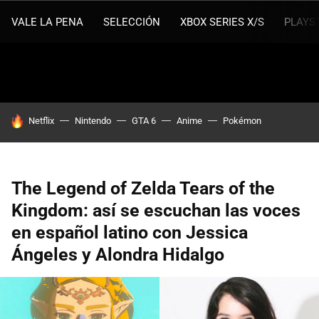
VALE LA PENA
SELECCIÓN
XBOX SERIES X/S
PLAYS
HOY SE HABLA DE
Netflix
Nintendo
GTA 6
Anime
Pokémon
The Legend of Zelda Tears of the
Kingdom: así se escuchan las voces
en español latino con Jessica
Ángeles y Alondra Hidalgo