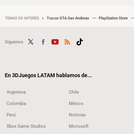
TEMAS DE INTERÉS
Trucos GTA San Andreas
PlayStation Store
Síguenos
Twit
Fac
Yout
RSS
Tikt
ter
ebo
ube
ok
ok
En 3DJuegos LATAM hablamos de...
Argentina
Chile
Colombia
México
Perú
Noticias
Xbox Game Studios
Microsoft