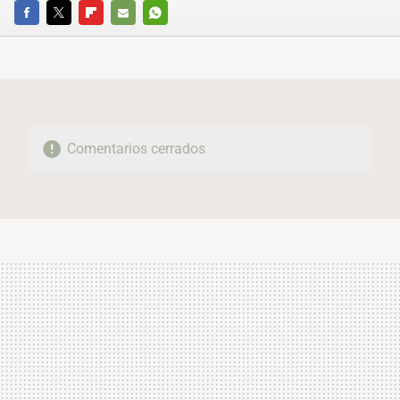
FACEBOOK
TWITTER
FLIPBOARD
E-
WHATSAPP
MAIL
Comentarios cerrados