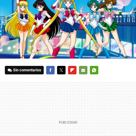
Sin comentarios
FACEBOOK
TWITTER
FLIPBOARD
E-
WHATSAPP
MAIL