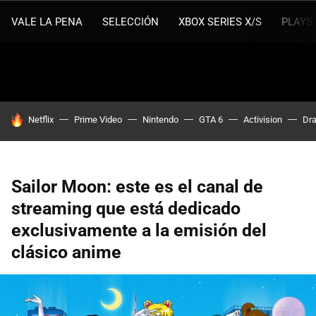
VALE LA PENA
SELECCIÓN
XBOX SERIES X/S
PLAYS
HOY SE HABLA DE
Netflix
Prime Video
Nintendo
GTA 6
Activision
Dra
Sailor Moon: este es el canal de
streaming que está dedicado
exclusivamente a la emisión del
clásico anime