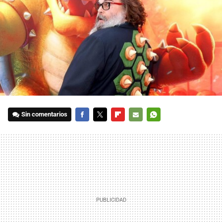
Sin comentarios
FACEBOOK
TWITTER
FLIPBOARD
E-
WHATSAPP
MAIL