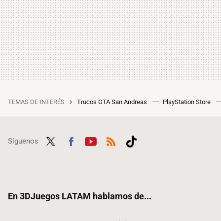
TEMAS DE INTERÉS
Trucos GTA San Andreas
PlayStation Store
Síguenos
Twit
Fac
Yout
RSS
Tikt
ter
ebo
ube
ok
ok
En 3DJuegos LATAM hablamos de...