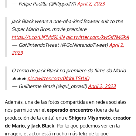
— Felipe Padilla (@filippo27f)
April 2, 2023
Jack Black wears a one-of-a-kind Bowser suit to the
Super Mario Bros. movie premiere
https://t.co/L1jPMd9L4N
pic.twitter.com/kwSif7MGkA
— GoNintendoTweet (@GoNintendoTweet)
April 2,
2023
O terno do Jack Black na premiere do filme do Mario
🔥🔥🔥
pic.twitter.com/0fddLTStUD
— Guilherme Brasil (@gui_obrasil)
April 2, 2023
Además, una de las fotos compartidas en redes sociales
nos permitió ver el
esperado encuentro
(fuera de la
producción de la cinta) entre
Shigeru Miyamoto, creador
de Mario, y Jack Black
. Por lo que podemos ver en la
imagen, el actor está mucho más feliz de lo que