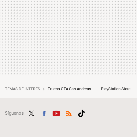
TEMAS DE INTERÉS
Trucos GTA San Andreas
PlayStation Store
Síguenos
Twit
Fac
Yout
RSS
Tikt
ter
ebo
ube
ok