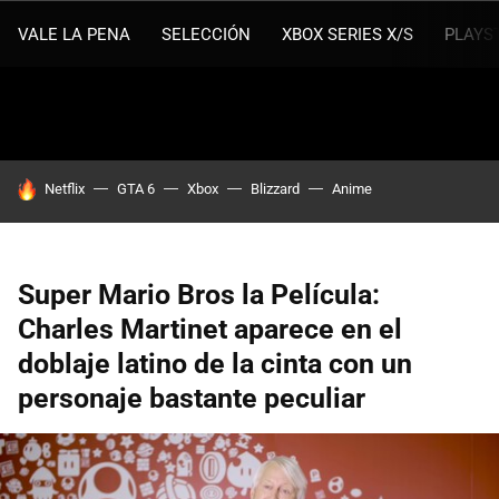
VALE LA PENA
SELECCIÓN
XBOX SERIES X/S
PLAYS
HOY SE HABLA DE
Netflix
GTA 6
Xbox
Blizzard
Anime
Super Mario Bros la Película:
Charles Martinet aparece en el
doblaje latino de la cinta con un
personaje bastante peculiar