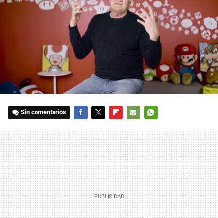
Sin comentarios
FACEBOOK
TWITTER
FLIPBOARD
E-
WHATSAPP
MAIL