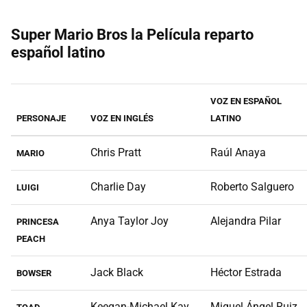
Super Mario Bros la Película reparto
español latino
VOZ EN ESPAÑOL
PERSONAJE
VOZ EN INGLÉS
LATINO
Chris Pratt
Raúl Anaya
MARIO
Charlie Day
Roberto Salguero
LUIGI
Anya Taylor Joy
Alejandra Pilar
PRINCESA
PEACH
Jack Black
Héctor Estrada
BOWSER
Keegan-Michael Kay
Miguel Ángel Ruiz