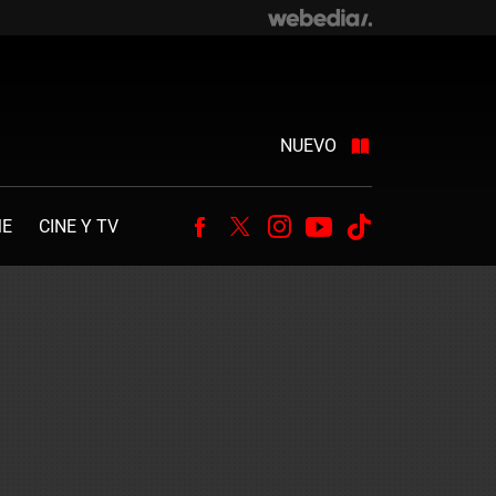
NUEVO
ME
CINE Y TV
Facebook
Twitter
Instagram
Youtube
Tiktok