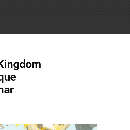
 Kingdom
 que
nar