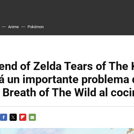
Anime
Pokémon
end of Zelda Tears of The
á un importante problema
 Breath of The Wild al coci
FACEBOOK
TWITTER
FLIPBOARD
E-
MAIL