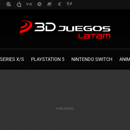
SERIES X/S
PLAYSTATION 5
NINTENDO SWITCH
ANI