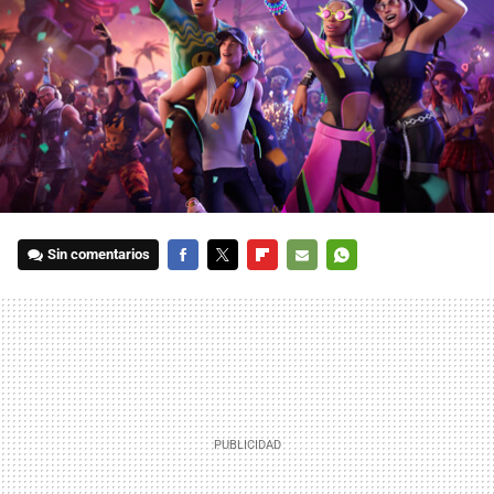
Sin comentarios
FACEBOOK
TWITTER
FLIPBOARD
E-
WHATSAPP
MAIL