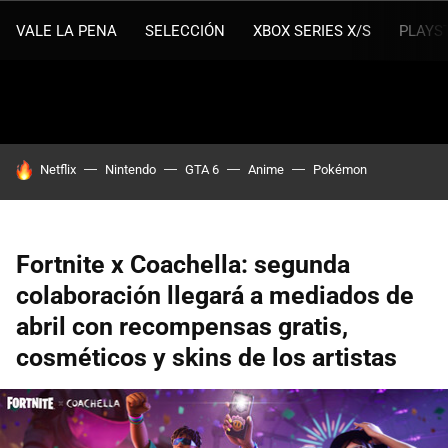
VALE LA PENA
SELECCIÓN
XBOX SERIES X/S
PLAYS
HOY SE HABLA DE
Netflix
Nintendo
GTA 6
Anime
Pokémon
Fortnite x Coachella: segunda
colaboración llegará a mediados de
abril con recompensas gratis,
cosméticos y skins de los artistas