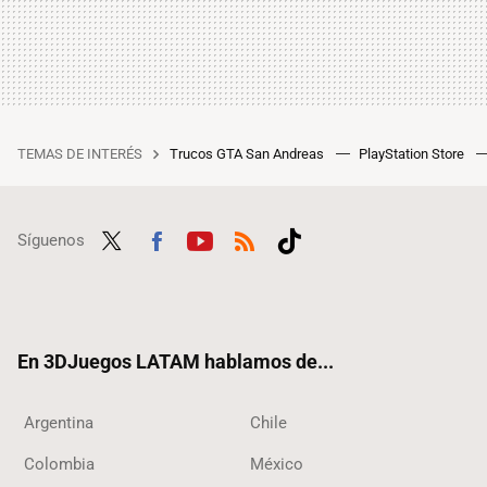
TEMAS DE INTERÉS
Trucos GTA San Andreas
PlayStation Store
Síguenos
Twit
Fac
Yout
RSS
Tikt
ter
ebo
ube
ok
ok
En 3DJuegos LATAM hablamos de...
Argentina
Chile
Colombia
México