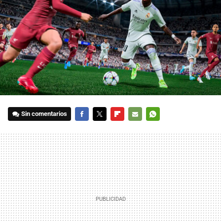
Sin comentarios
FACEBOOK
TWITTER
FLIPBOARD
E-
WHATSAPP
MAIL