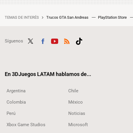
TEMAS DE INTERÉS
Trucos GTA San Andreas
PlayStation Store
Síguenos
Twit
Fac
Yout
RSS
Tikt
ter
ebo
ube
ok
ok
En 3DJuegos LATAM hablamos de...
Argentina
Chile
Colombia
México
Perú
Noticias
Xbox Game Studios
Microsoft