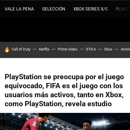
VALE LA PENA
SELECCIÓN
XBOX SERIES X/S
PLAYS
HOY SE HABLA DE
Call of Duty
Netflix
Prime Video
GTA 6
Xbox
Anim
PlayStation se preocupa por el juego
equivocado, FIFA es el juego con los
usuarios más activos, tanto en Xbox,
como PlayStation, revela estudio