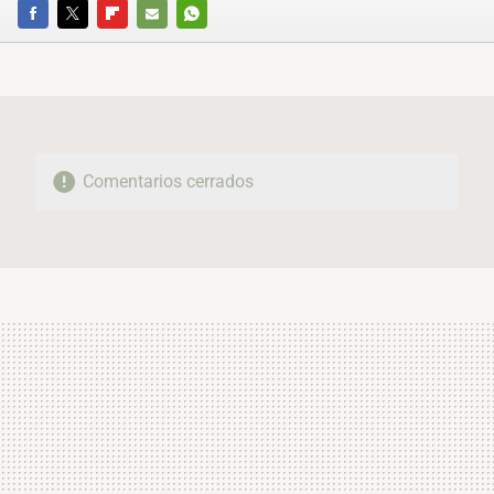
FACEBOOK
TWITTER
FLIPBOARD
E-
WHATSAPP
MAIL
Comentarios cerrados