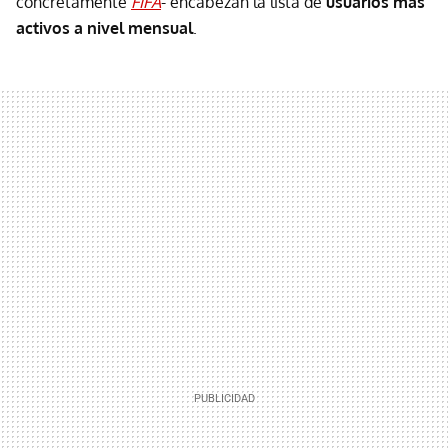
concretamente
FIFA
- encabezan la lista de
usuarios más
activos a nivel mensual
.