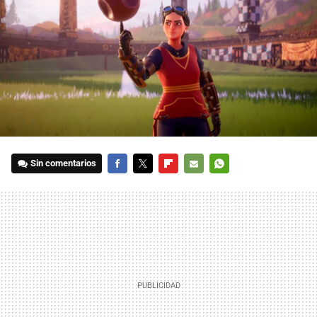
Sin comentarios
FACEBOOK
TWITTER
FLIPBOARD
E-
WHATSAPP
MAIL