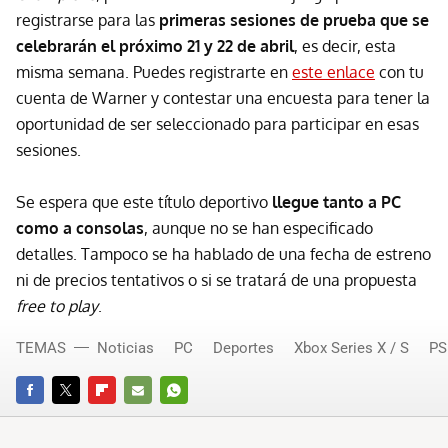
registrarse para las
primeras sesiones de prueba que se
celebrarán el próximo 21 y 22 de abril
, es decir, esta
misma semana. Puedes registrarte en
este enlace
con tu
cuenta de Warner y contestar una encuesta para tener la
oportunidad de ser seleccionado para participar en esas
sesiones.
Se espera que este título deportivo
llegue tanto a PC
como a consolas
, aunque no se han especificado
detalles. Tampoco se ha hablado de una fecha de estreno
ni de precios tentativos o si se tratará de una propuesta
free to play
.
TEMAS
Noticias
PC
Deportes
Xbox Series X / S
PS
FACEBOOK
TWITTER
FLIPBOARD
E-
WHATSAPP
MAIL