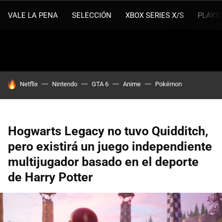
VALE LA PENA
SELECCIÓN
XBOX SERIES X/S
PLAYS
HOY SE HABLA DE
Netflix
Nintendo
GTA 6
Anime
Pokémon
Hogwarts Legacy no tuvo Quidditch,
pero existirá un juego independiente
multijugador basado en el deporte
de Harry Potter