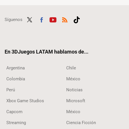
Síguenos
Twit
Fac
Yout
RSS
Tikt
ter
ebo
ube
ok
ok
En 3DJuegos LATAM hablamos de...
Argentina
Chile
Colombia
México
Perú
Noticias
Xbox Game Studios
Microsoft
Capcom
México
Streaming
Ciencia Ficción