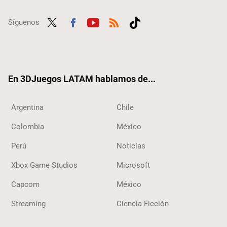
Síguenos
Twit
Fac
Yout
RSS
Tikt
ter
ebo
ube
ok
ok
En 3DJuegos LATAM hablamos de...
Argentina
Chile
Colombia
México
Perú
Noticias
Xbox Game Studios
Microsoft
Capcom
México
Streaming
Ciencia Ficción