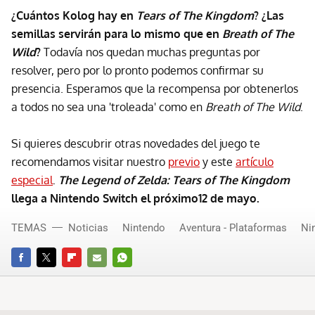
¿Cuántos Kolog hay en
Tears of The Kingdom
? ¿Las
semillas servirán para lo mismo que en
Breath of The
Wild
?
Todavía nos quedan muchas preguntas por
resolver, pero por lo pronto podemos confirmar su
presencia. Esperamos que la recompensa por obtenerlos
a todos no sea una 'troleada' como en
Breath of The Wild
.
Si quieres descubrir otras novedades del juego te
recomendamos visitar nuestro
previo
y este
artículo
especial
.
The Legend of Zelda: Tears of The Kingdom
llega a Nintendo Switch el próximo12 de mayo.
TEMAS
Noticias
Nintendo
Aventura - Plataformas
Ni
FACEBOOK
TWITTER
FLIPBOARD
E-
WHATSAPP
MAIL