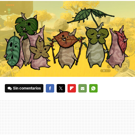
Sin comentarios
FACEBOOK
TWITTER
FLIPBOARD
E-
WHATSAPP
MAIL