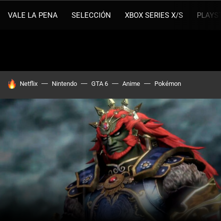
VALE LA PENA
SELECCIÓN
XBOX SERIES X/S
PLAYS
HOY SE HABLA DE
Netflix
Nintendo
GTA 6
Anime
Pokémon