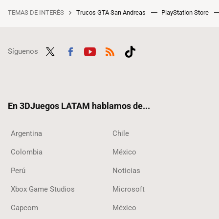
TEMAS DE INTERÉS
Trucos GTA San Andreas
PlayStation Store
Síguenos
Twit
Fac
Yout
RSS
Tikt
ter
ebo
ube
ok
ok
En 3DJuegos LATAM hablamos de...
Argentina
Chile
Colombia
México
Perú
Noticias
Xbox Game Studios
Microsoft
Capcom
México