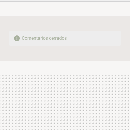
FACEBOOK
TWITTER
FLIPBOARD
E-
WHATSAPP
MAIL
Comentarios cerrados