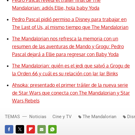
Mandalorian: adiós Ellie, hola baby Yoda
Pedro Pascal pidió permiso a Disney para trabajar en
The Last of Us, al mismo tiempo que The Mandalorian
The Mandalorian nos refresca la memoria con un
resumen de las aventuras de Mando y Grogu: Pedro
Pascal dejará a Ellie para regresar con Baby Yoda
The Mandalorian: quién es el jedi que salvó a Grogu de
la Orden 66 y cuál es su relación con Jar Jar Binks
Ahsoka: presentado el primer tráiler de la nueva serie
de Star Wars que conecta con The Mandalorian y Star
Wars Rebels
TEMAS
Noticias
Cine y TV
The Mandalorian
Dis