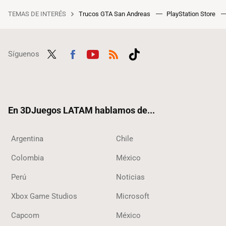
TEMAS DE INTERÉS
Trucos GTA San Andreas
PlayStation Store
Síguenos
Twit
Fac
Yout
RSS
Tikt
ter
ebo
ube
ok
ok
En 3DJuegos LATAM hablamos de...
Argentina
Chile
Colombia
México
Perú
Noticias
Xbox Game Studios
Microsoft
Capcom
México