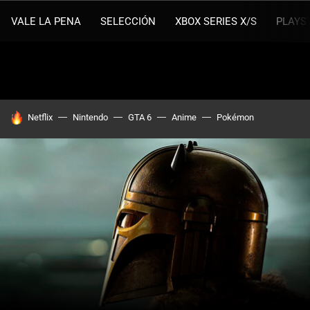
VALE LA PENA
SELECCIÓN
XBOX SERIES X/S
PLAYS
HOY SE HABLA DE
Netflix
Nintendo
GTA 6
Anime
Pokémon