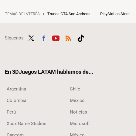
TEMAS DE INTERÉS
Trucos GTA San Andreas
PlayStation Store
Síguenos
Twit
Fac
Yout
RSS
Tikt
ter
ebo
ube
ok
ok
En 3DJuegos LATAM hablamos de...
Argentina
Chile
Colombia
México
Perú
Noticias
Xbox Game Studios
Microsoft
Capcom
México