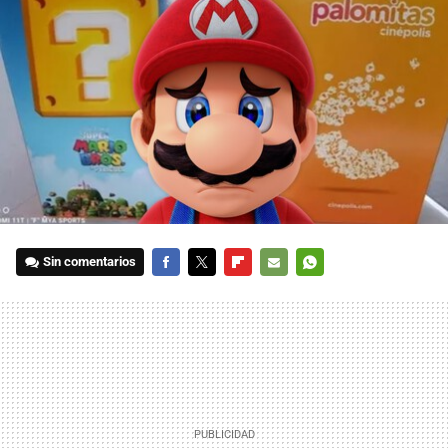
Sin comentarios
FACEBOOK
TWITTER
FLIPBOARD
E-
WHATSAPP
MAIL