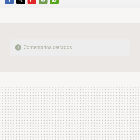
FACEBOOK
TWITTER
FLIPBOARD
E-
WHATSAPP
MAIL
Comentarios cerrados