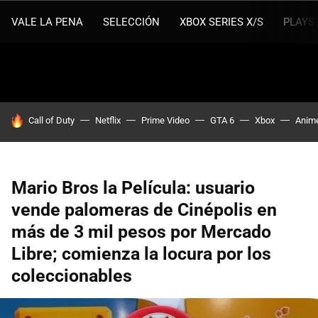
VALE LA PENA
SELECCIÓN
XBOX SERIES X/S
PLAYS
HOY SE HABLA DE
Call of Duty
Netflix
Prime Video
GTA 6
Xbox
Anim
Mario Bros la Película: usuario
vende palomeras de Cinépolis en
más de 3 mil pesos por Mercado
Libre; comienza la locura por los
coleccionables