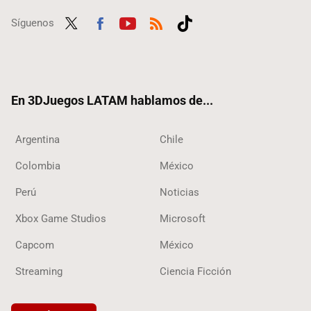
Síguenos
Twit
Fac
Yout
RSS
Tikt
ter
ebo
ube
ok
ok
En 3DJuegos LATAM hablamos de...
Argentina
Chile
Colombia
México
Perú
Noticias
Xbox Game Studios
Microsoft
Capcom
México
Streaming
Ciencia Ficción