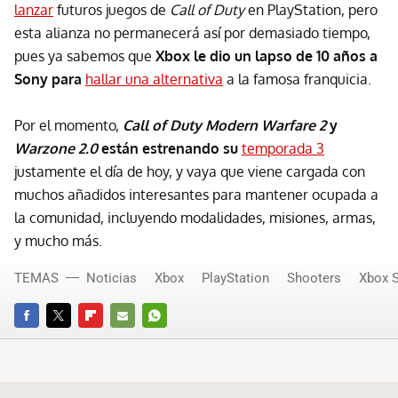
lanzar
futuros juegos de
Call of Duty
en PlayStation, pero
esta alianza no permanecerá así por demasiado tiempo,
pues ya sabemos que
Xbox le dio un lapso de 10 años a
Sony para
hallar una alternativa
a la famosa franquicia.
Por el momento,
Call of Duty Modern Warfare 2
y
Warzone 2.0
están estrenando su
temporada 3
justamente el día de hoy, y vaya que viene cargada con
muchos añadidos interesantes para mantener ocupada a
la comunidad, incluyendo modalidades, misiones, armas,
y mucho más.
TEMAS
Noticias
Xbox
PlayStation
Shooters
Xbox S
FACEBOOK
TWITTER
FLIPBOARD
E-
WHATSAPP
MAIL