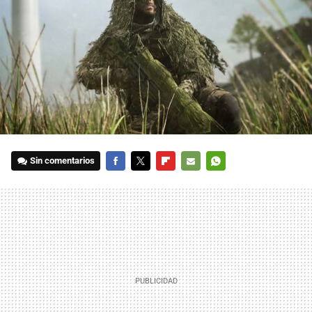
Sin comentarios
FACEBOOK
TWITTER
FLIPBOARD
E-
WHATSAPP
MAIL