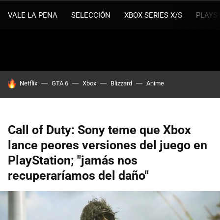
VALE LA PENA
SELECCIÓN
XBOX SERIES X/S
PLAYS
HOY SE HABLA DE
Netflix
GTA 6
Xbox
Blizzard
Anime
Call of Duty: Sony teme que Xbox
lance peores versiones del juego en
PlayStation; "jamás nos
recuperaríamos del daño"