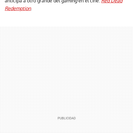
anticipa a otro grande del
gaming
en el cine:
Red Dead
Redemption
.