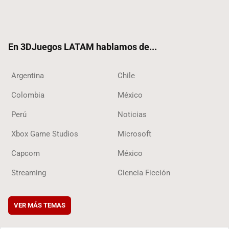
Twit
Fac
Yout
RSS
Tikt
ter
ebo
ube
ok
ok
En 3DJuegos LATAM hablamos de...
Argentina
Chile
Colombia
México
Perú
Noticias
Xbox Game Studios
Microsoft
Capcom
México
Streaming
Ciencia Ficción
VER MÁS TEMAS