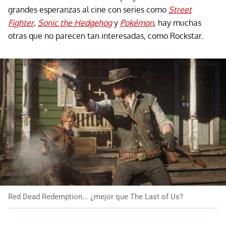
grandes esperanzas al cine con series como
Street
Fighter
,
Sonic the Hedgehog
y
Pokémon
, hay muchas
otras que no parecen tan interesadas, como Rockstar.
Red Dead Redemption... ¿mejor que The Last of Us?