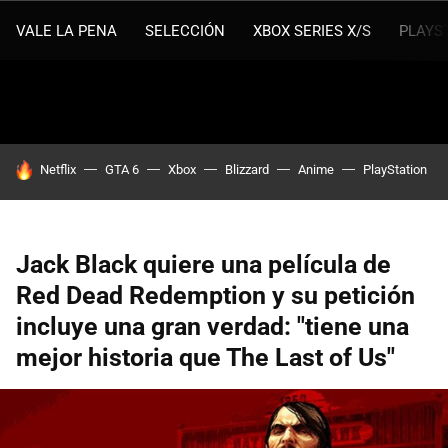
VALE LA PENA
SELECCIÓN
XBOX SERIES X/S
PLAYS
HOY SE HABLA DE
Netflix
GTA 6
Xbox
Blizzard
Anime
PlayStation
Jack Black quiere una película de
Red Dead Redemption y su petición
incluye una gran verdad: "tiene una
mejor historia que The Last of Us"