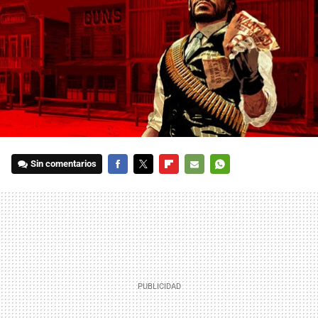
Sin comentarios
FACEBOOK
TWITTER
FLIPBOARD
E-
WHATSAPP
MAIL