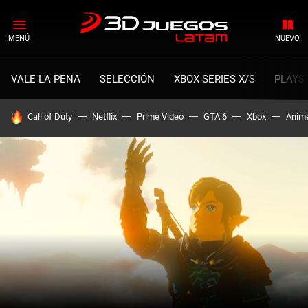
MENÚ
NUEVO
VALE LA PENA
SELECCIÓN
XBOX SERIES X/S
PLAYS
HOY SE HABLA DE
Call of Duty
Netflix
Prime Video
GTA 6
Xbox
Anim