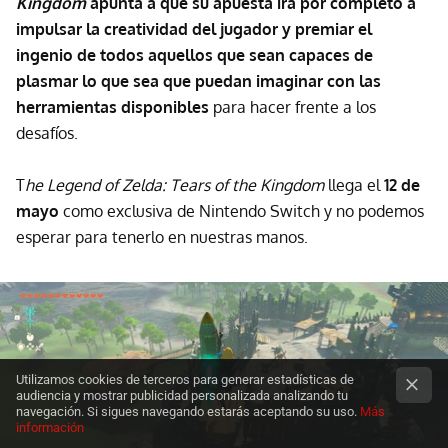
Kingdom
apunta a que su apuesta irá por completo a
impulsar la creatividad del jugador y premiar el
ingenio de todos aquellos que sean capaces de
plasmar lo que sea que puedan imaginar con las
herramientas disponibles
para hacer frente a los
desafíos.
T
he Legend of Zelda: Tears of the Kingdom
llega el
12 de
mayo
como exclusiva de Nintendo Switch y no podemos
esperar para tenerlo en nuestras manos.
Utilizamos cookies de terceros para generar estadísticas de
audiencia y mostrar publicidad personalizada analizando tu
navegación. Si sigues navegando estarás aceptando su uso.
Más
información