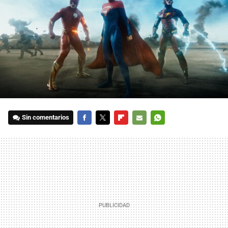
Sin comentarios
FACEBOOK
TWITTER
FLIPBOARD
E-
WHATSAPP
MAIL