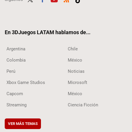
Twit
Fac
Yout
RSS
Tikt
ter
ebo
ube
ok
ok
En 3DJuegos LATAM hablamos de...
Argentina
Chile
Colombia
México
Perú
Noticias
Xbox Game Studios
Microsoft
Capcom
México
Streaming
Ciencia Ficción
VER MÁS TEMAS