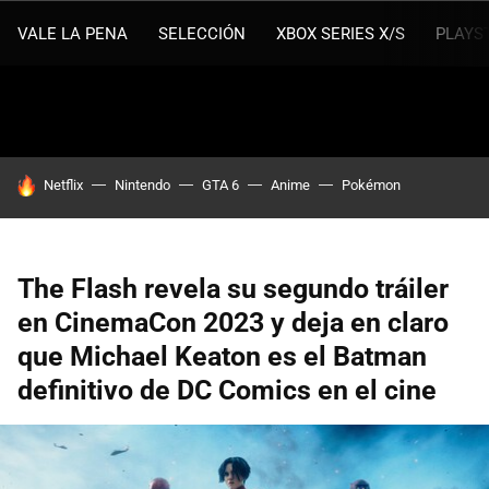
VALE LA PENA
SELECCIÓN
XBOX SERIES X/S
PLAYS
HOY SE HABLA DE
Netflix
Nintendo
GTA 6
Anime
Pokémon
The Flash revela su segundo tráiler
en CinemaCon 2023 y deja en claro
que Michael Keaton es el Batman
definitivo de DC Comics en el cine