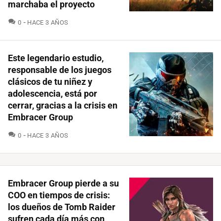
marchaba el proyecto
COMENTARIOS
0
HACE 3 AÑOS
Este legendario estudio,
responsable de los juegos
clásicos de tu niñez y
adolescencia, está por
cerrar, gracias a la crisis en
Embracer Group
COMENTARIOS
0
HACE 3 AÑOS
Embracer Group pierde a su
COO en tiempos de crisis:
los dueños de Tomb Raider
sufren cada día más con