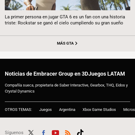
La primer persona en jugar GTA 6 es un fan con una historia
triste: Rockstar se ganó el cielo cumpliendo su gran sueño
MÁS GTA
Noticias de Embracer Group en 3DJuegos LATAM
Compañía sueca, propietaria de Saber Interactive, Gearbox, THQ, Eidos y
Crystal Dynamics
OTROS TEMAS:
Juegos
Argentina
Xbox Game Studios
Micros
Síguenos