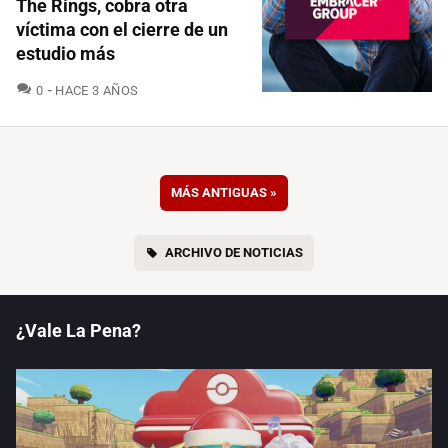
The Rings, cobra otra
víctima con el cierre de un
estudio más
COMENTARIOS
0
HACE 3 AÑOS
MÁS ANTIGUAS
»
ARCHIVO DE NOTICIAS
¿Vale La Pena?