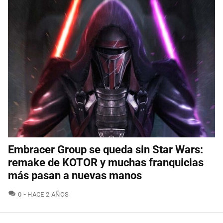
Embracer Group se queda sin Star Wars:
remake de KOTOR y muchas franquicias
más pasan a nuevas manos
COMENTARIOS
0
HACE 2 AÑOS