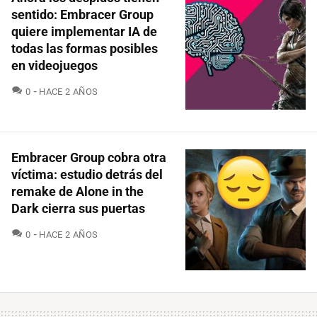
sentido: Embracer Group
quiere implementar IA de
todas las formas posibles
en videojuegos
COMENTARIOS
0
HACE 2 AÑOS
Embracer Group cobra otra
víctima: estudio detrás del
remake de Alone in the
Dark cierra sus puertas
COMENTARIOS
0
HACE 2 AÑOS