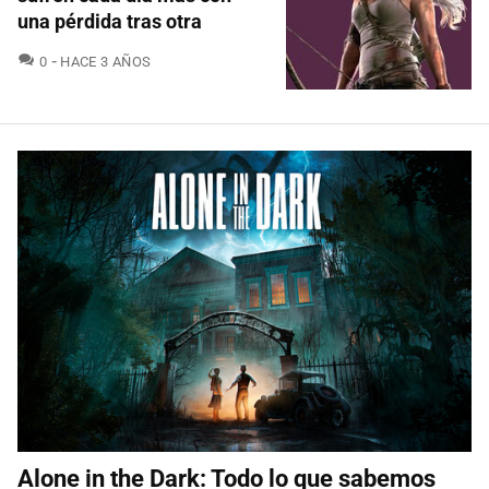
una pérdida tras otra
COMENTARIOS
0
HACE 3 AÑOS
Alone in the Dark: Todo lo que sabemos