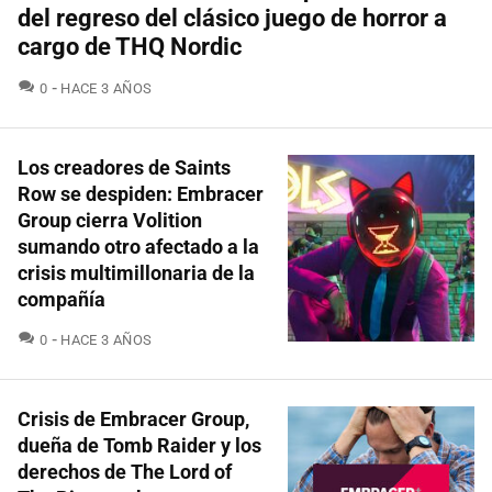
del regreso del clásico juego de horror a
cargo de THQ Nordic
COMENTARIOS
0
HACE 3 AÑOS
Los creadores de Saints
Row se despiden: Embracer
Group cierra Volition
sumando otro afectado a la
crisis multimillonaria de la
compañía
COMENTARIOS
0
HACE 3 AÑOS
Crisis de Embracer Group,
dueña de Tomb Raider y los
derechos de The Lord of