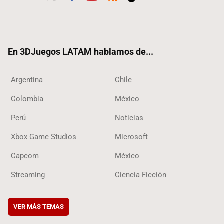
Twit
Fac
Yout
RSS
Tikt
ter
ebo
ube
ok
ok
En 3DJuegos LATAM hablamos de...
Argentina
Chile
Colombia
México
Perú
Noticias
Xbox Game Studios
Microsoft
Capcom
México
Streaming
Ciencia Ficción
VER MÁS TEMAS