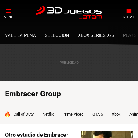
MENÚ
NUEVO
VALE LA PENA
SELECCIÓN
XBOX SERIES X/S
PLAYS
Embracer Group
HOY SE HABLA DE
Call of Duty
Netflix
Prime Video
GTA 6
Xbox
Ani
Otro estudio de Embracer