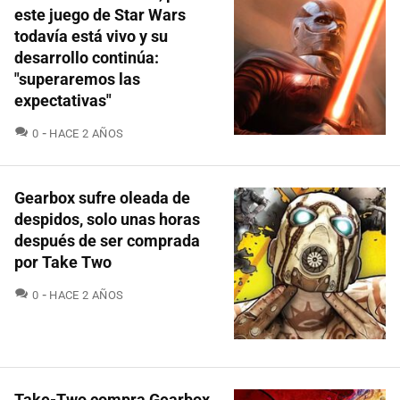
este juego de Star Wars
todavía está vivo y su
desarrollo continúa:
"superaremos las
expectativas"
COMENTARIOS
0
HACE 2 AÑOS
Gearbox sufre oleada de
despidos, solo unas horas
después de ser comprada
por Take Two
COMENTARIOS
0
HACE 2 AÑOS
Take-Two compra Gearbox