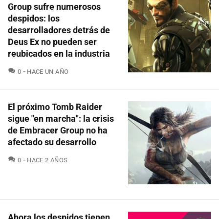
Group sufre numerosos
despidos: los
desarrolladores detrás de
Deus Ex no pueden ser
reubicados en la industria
COMENTARIOS
0
HACE UN AÑO
El próximo Tomb Raider
sigue "en marcha": la crisis
de Embracer Group no ha
afectado su desarrollo
COMENTARIOS
0
HACE 2 AÑOS
Ahora los despidos tienen