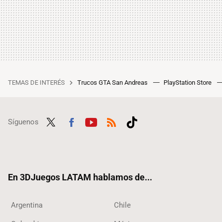
TEMAS DE INTERÉS
Trucos GTA San Andreas
PlayStation Store
Síguenos
Twit
Fac
Yout
RSS
Tikt
ter
ebo
ube
ok
ok
En 3DJuegos LATAM hablamos de...
Argentina
Chile