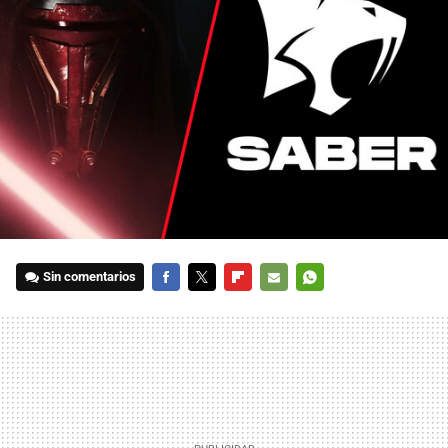
Sin comentarios
FACEBOOK
TWITTER
FLIPBOARD
E-
WHATSAPP
MAIL