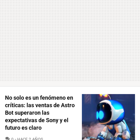
No solo es un fenómeno en
críticas: las ventas de Astro
Bot superaron las
expectativas de Sony y el
futuro es claro
COMENTARIOS
0
HACE 2 AÑOS