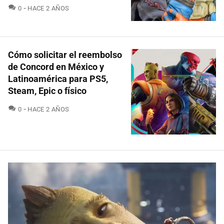
COMENTARIOS
0
HACE 2 AÑOS
Cómo solicitar el reembolso
de Concord en México y
Latinoamérica para PS5,
Steam, Epic o físico
COMENTARIOS
0
HACE 2 AÑOS