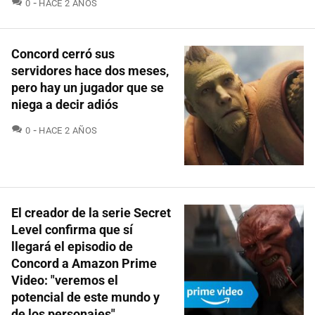
COMENTARIOS
0
HACE 2 AÑOS
Concord cerró sus
servidores hace dos meses,
pero hay un jugador que se
niega a decir adiós
COMENTARIOS
0
HACE 2 AÑOS
El creador de la serie Secret
Level confirma que sí
llegará el episodio de
Concord a Amazon Prime
Video: "veremos el
potencial de este mundo y
de los personajes"