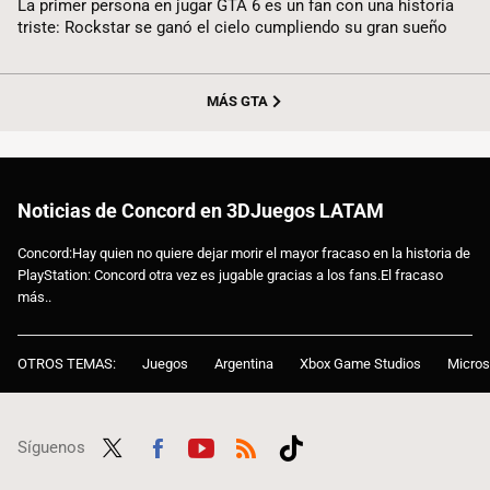
La primer persona en jugar GTA 6 es un fan con una historia
triste: Rockstar se ganó el cielo cumpliendo su gran sueño
MÁS GTA
Noticias de Concord en 3DJuegos LATAM
Concord:Hay quien no quiere dejar morir el mayor fracaso en la historia de
PlayStation: Concord otra vez es jugable gracias a los fans.El fracaso
más..
OTROS TEMAS:
Juegos
Argentina
Xbox Game Studios
Micros
Síguenos
Twit
Fac
Yout
RSS
Tikt