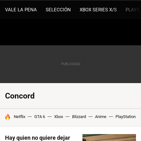
VALE LA PENA
SELECCIÓN
XBOX SERIES X/S
PLAYS
Concord
HOY SE HABLA DE
Netflix
GTA 6
Xbox
Blizzard
Anime
PlayStation
Hay quien no quiere dejar