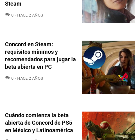
Steam
COMENTARIOS
0
HACE 2 AÑOS
Concord en Steam:
requisitos mínimos y
recomendados para jugar la
beta abierta en PC
COMENTARIOS
0
HACE 2 AÑOS
Cuándo comienza la beta
abierta de Concord de PS5
en México y Latinoamérica