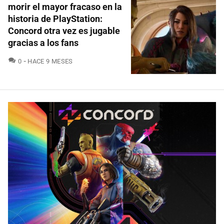
morir el mayor fracaso en la
historia de PlayStation:
Concord otra vez es jugable
gracias a los fans
COMENTARIOS
0
HACE 9 MESES