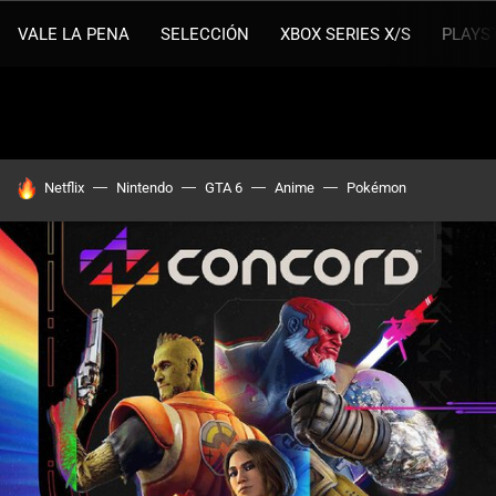
VALE LA PENA
SELECCIÓN
XBOX SERIES X/S
PLAYS
HOY SE HABLA DE
Netflix
Nintendo
GTA 6
Anime
Pokémon