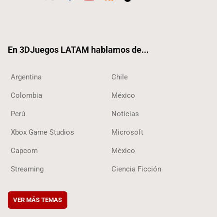
Twit
Fac
Yout
RSS
Tikt
ter
ebo
ube
ok
ok
En 3DJuegos LATAM hablamos de...
Argentina
Chile
Colombia
México
Perú
Noticias
Xbox Game Studios
Microsoft
Capcom
México
Streaming
Ciencia Ficción
VER MÁS TEMAS