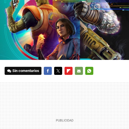
Sin comentarios
FACEBOOK
TWITTER
FLIPBOARD
E-
WHATSAPP
MAIL