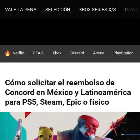
VALE LA PENA
SELECCIÓN
XBOX SERIES X/S
PLAYS
HOY SE HABLA DE
Netflix
GTA 6
Xbox
Blizzard
Anime
PlayStation
Cómo solicitar el reembolso de
Concord en México y Latinoamérica
para PS5, Steam, Epic o físico