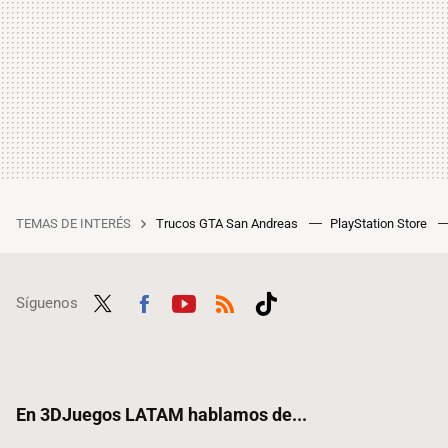
TEMAS DE INTERÉS
Trucos GTA San Andreas
PlayStation Store
Síguenos
Twit
Fac
Yout
RSS
Tikt
ter
ebo
ube
ok
ok
En 3DJuegos LATAM hablamos de...