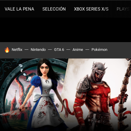
VALE LA PENA
SELECCIÓN
XBOX SERIES X/S
PLAYS
HOY SE HABLA DE
Netflix
Nintendo
GTA 6
Anime
Pokémon