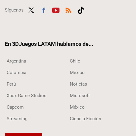
Síguenos
Twit
Fac
Yout
RSS
Tikt
ter
ebo
ube
ok
ok
En 3DJuegos LATAM hablamos de...
Argentina
Chile
Colombia
México
Perú
Noticias
Xbox Game Studios
Microsoft
Capcom
México
Streaming
Ciencia Ficción