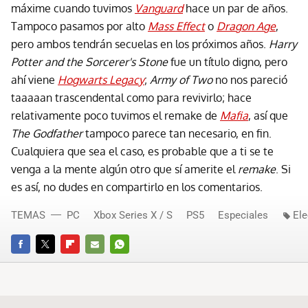
máxime cuando tuvimos
Vanguard
hace un par de años.
Tampoco pasamos por alto
Mass Effect
o
Dragon Age
,
pero ambos tendrán secuelas en los próximos años.
Harry
Potter and the Sorcerer's Stone
fue un título digno, pero
ahí viene
Hogwarts Legacy
;
Army of Two
no nos pareció
taaaaan trascendental como para revivirlo; hace
relativamente poco tuvimos el remake de
Mafia
, así que
The Godfather
tampoco parece tan necesario, en fin.
Cualquiera que sea el caso, es probable que a ti se te
venga a la mente algún otro que sí amerite el
remake
. Si
es así, no dudes en compartirlo en los comentarios.
TEMAS
PC
Xbox Series X / S
PS5
Especiales
Ele
FACEBOOK
TWITTER
FLIPBOARD
E-
WHATSAPP
MAIL