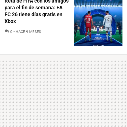
Reta de FIFA con los amigos
para el fin de semana: EA
FC 26 tiene días gratis en
Xbox
COMENTARIOS
0
HACE 9 MESES