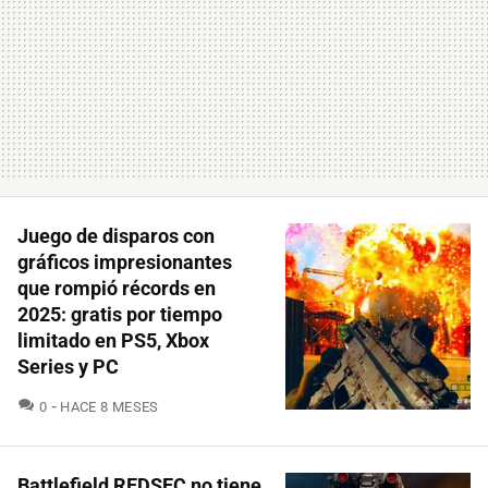
Juego de disparos con
gráficos impresionantes
que rompió récords en
2025: gratis por tiempo
limitado en PS5, Xbox
Series y PC
COMENTARIOS
0
HACE 8 MESES
Battlefield REDSEC no tiene