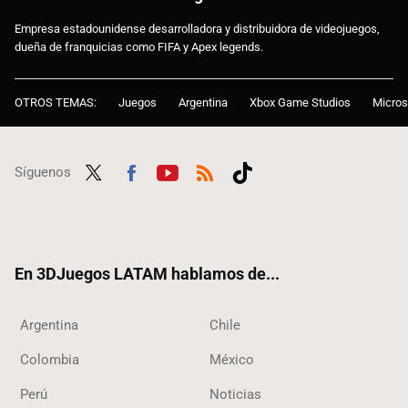
Empresa estadounidense desarrolladora y distribuidora de videojuegos,
dueña de franquicias como FIFA y Apex legends.
OTROS TEMAS:
Juegos
Argentina
Xbox Game Studios
Micros
Síguenos
Twit
Fac
Yout
RSS
Tikt
ter
ebo
ube
ok
ok
En 3DJuegos LATAM hablamos de...
Argentina
Chile
Colombia
México
Perú
Noticias