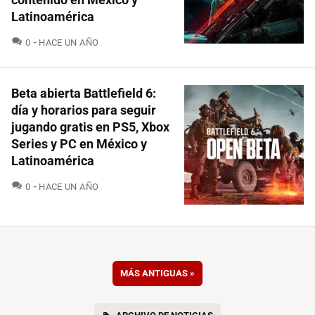
Latinoamérica
COMENTARIOS
0
HACE UN AÑO
Beta abierta Battlefield 6:
día y horarios para seguir
jugando gratis en PS5, Xbox
Series y PC en México y
Latinoamérica
COMENTARIOS
0
HACE UN AÑO
MÁS ANTIGUAS
»