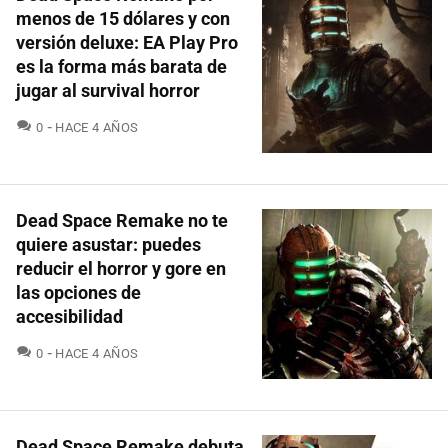
menos de 15 dólares y con
versión deluxe: EA Play Pro
es la forma más barata de
jugar al survival horror
COMENTARIOS
0
HACE 4 AÑOS
Dead Space Remake no te
quiere asustar: puedes
reducir el horror y gore en
las opciones de
accesibilidad
COMENTARIOS
0
HACE 4 AÑOS
Dead Space Remake debuta