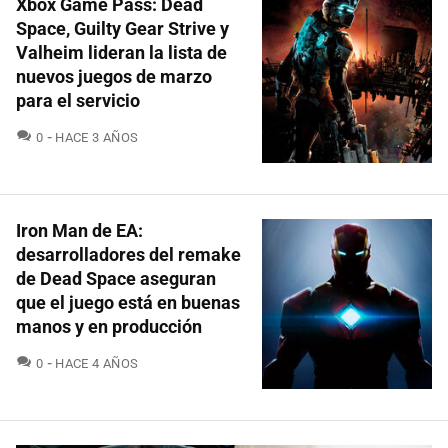
Xbox Game Pass: Dead
Space, Guilty Gear Strive y
Valheim lideran la lista de
nuevos juegos de marzo
para el servicio
COMENTARIOS
0
HACE 3 AÑOS
Iron Man de EA:
desarrolladores del remake
de Dead Space aseguran
que el juego está en buenas
manos y en producción
COMENTARIOS
0
HACE 4 AÑOS