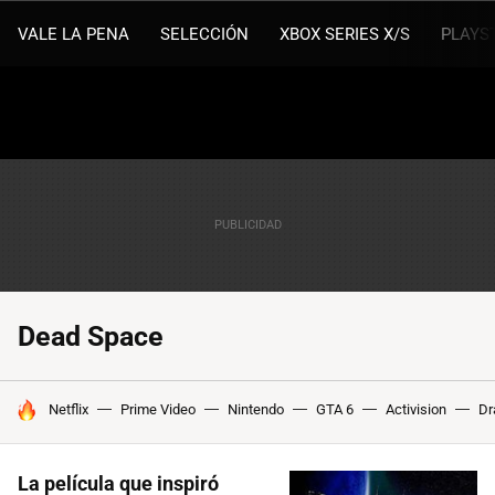
VALE LA PENA
SELECCIÓN
XBOX SERIES X/S
PLAYS
Dead Space
HOY SE HABLA DE
Netflix
Prime Video
Nintendo
GTA 6
Activision
Dr
La película que inspiró