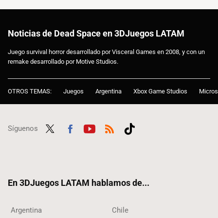
Noticias de Dead Space en 3DJuegos LATAM
Juego survival horror desarrollado por Visceral Games en 2008, y con un
remake desarrollado por Motive Studios.
OTROS TEMAS:
Juegos
Argentina
Xbox Game Studios
Micros
Síguenos
Twit
Fac
Yout
RSS
Tikt
ter
ebo
ube
ok
ok
En 3DJuegos LATAM hablamos de...
Argentina
Chile