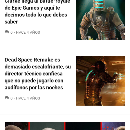
Clarke llega al battle-royale
de Epic Games y aquí te
decimos todo lo que debes
saber
COMENTARIOS
0
HACE 4 AÑOS
Dead Space Remake es
demasiado escalofriante, su
director técnico confiesa
que no puede jugarlo con
audífonos por las noches
COMENTARIOS
0
HACE 4 AÑOS