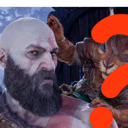
FACEBOOK
TWITTER
FLIPBOARD
E-
MAIL