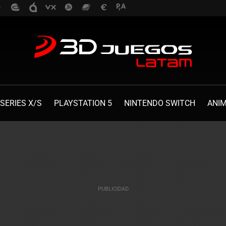
SERIES X/S
PLAYSTATION 5
NINTENDO SWITCH
ANI