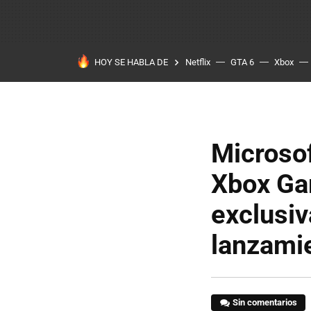
HOY SE HABLA DE
Netflix
GTA 6
Xbox
Microsof
Xbox Ga
exclusiv
lanzami
Sin comentarios