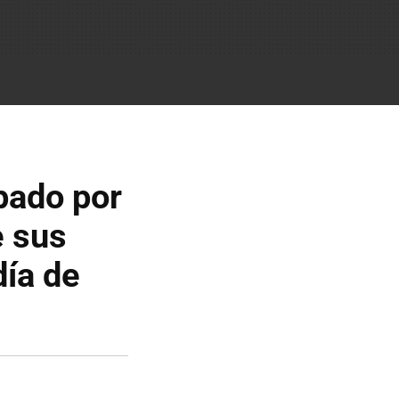
pado por
e sus
día de