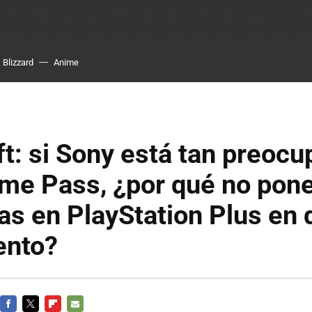
Blizzard
Anime
t: si Sony está tan preocu
me Pass, ¿por qué no pon
as en PlayStation Plus en 
ento?