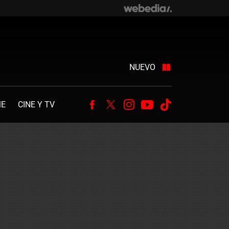
NUEVO
ME
CINE Y TV
Facebook
Twitter
Instagram
Youtube
Tiktok