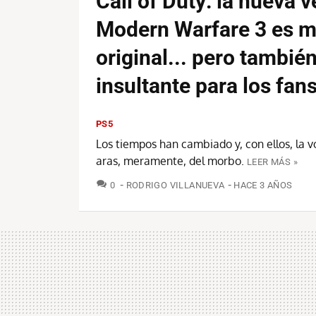
Call of Duty: la nueva v
Modern Warfare 3 es m
original... pero tambié
insultante para los fan
PS5
Los tiempos han cambiado y, con ellos, la 
aras, meramente, del morbo.
LEER MÁS »
COMENTARIOS
0
RODRIGO VILLANUEVA
HACE 3 AÑOS