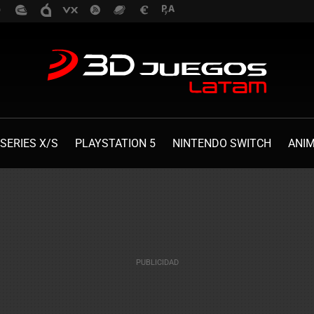
SERIES X/S
PLAYSTATION 5
NINTENDO SWITCH
ANI