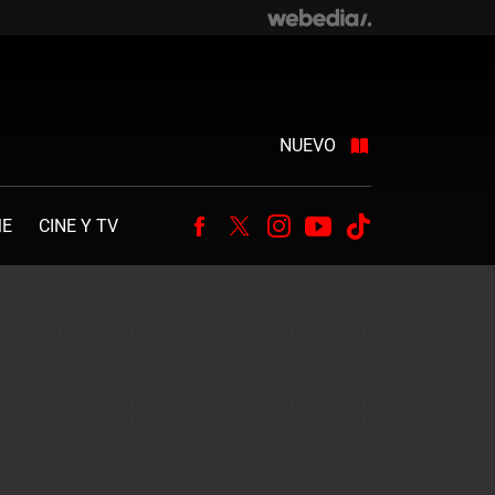
NUEVO
ME
CINE Y TV
Facebook
Twitter
Instagram
Youtube
Tiktok