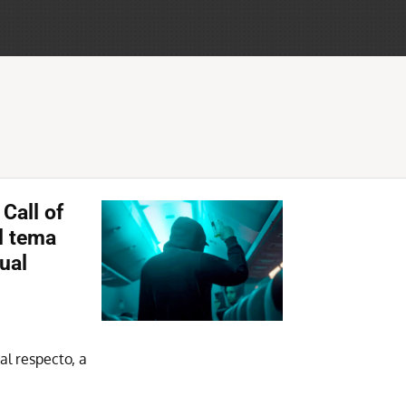
 Call of
l tema
ual
al respecto, a