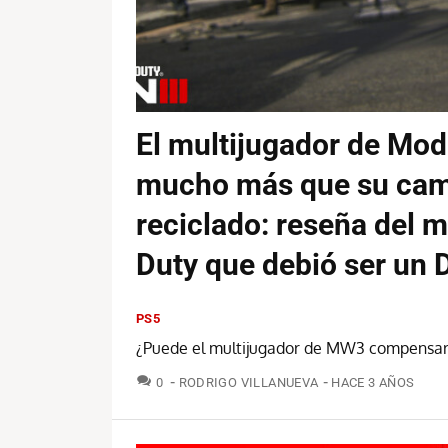
El multijugador de Mode
mucho más que su camp
reciclado: reseña del m
Duty que debió ser un 
PS5
¿Puede el multijugador de MW3 compensar l
COMENTARIOS
0
RODRIGO VILLANUEVA
HACE 3 AÑOS