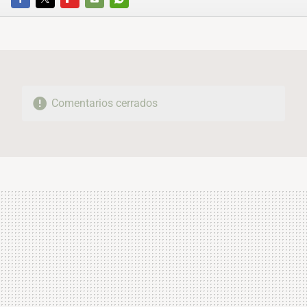
FACEBOOK
TWITTER
FLIPBOARD
E-
WHATSAPP
MAIL
Comentarios cerrados