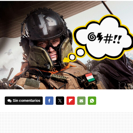
Sin comentarios
FACEBOOK
TWITTER
FLIPBOARD
E-
WHATSAPP
MAIL