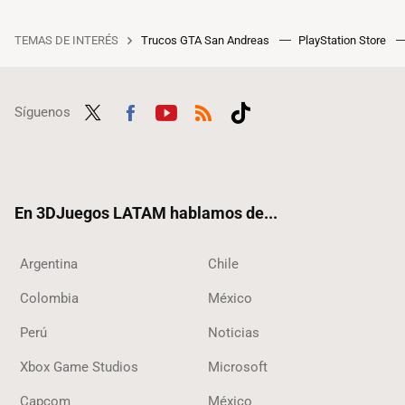
TEMAS DE INTERÉS
Trucos GTA San Andreas
PlayStation Store
Síguenos
Twit
Fac
Yout
RSS
Tikt
ter
ebo
ube
ok
ok
En 3DJuegos LATAM hablamos de...
Argentina
Chile
Colombia
México
Perú
Noticias
Xbox Game Studios
Microsoft
Capcom
México