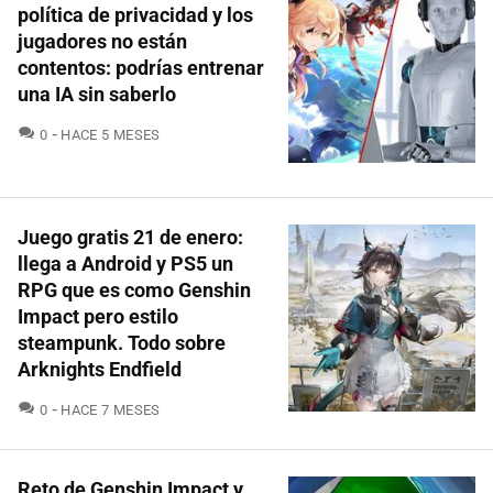
política de privacidad y los
jugadores no están
contentos: podrías entrenar
una IA sin saberlo
COMENTARIOS
0
HACE 5 MESES
Juego gratis 21 de enero:
llega a Android y PS5 un
RPG que es como Genshin
Impact pero estilo
steampunk. Todo sobre
Arknights Endfield
COMENTARIOS
0
HACE 7 MESES
Reto de Genshin Impact y