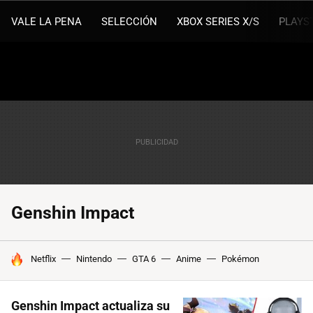
VALE LA PENA
SELECCIÓN
XBOX SERIES X/S
PLAYS
Genshin Impact
HOY SE HABLA DE
Netflix
Nintendo
GTA 6
Anime
Pokémon
Genshin Impact actualiza su