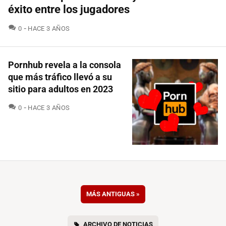
éxito entre los jugadores
COMENTARIOS
0
HACE 3 AÑOS
Pornhub revela a la consola
que más tráfico llevó a su
sitio para adultos en 2023
COMENTARIOS
0
HACE 3 AÑOS
MÁS ANTIGUAS
»
ARCHIVO DE NOTICIAS