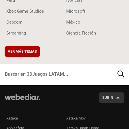
Perú
Noticias
Xbox Game Studios
Microsoft
Capcom
México
Streaming
Ciencia Ficción
VER MÁS TEMAS
BUSCA
SUBIR
Xataka
Xataka Móvil
Applesfera
Xataka Smart Home