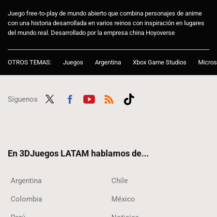
Juego free-to-play de mundo abierto que combina personajes de anime
con una historia desarrollada en varios reinos con inspiración en lugares
del mundo real. Desarrollado por la empresa china Hoyoverse
OTROS TEMAS:
Juegos
Argentina
Xbox Game Studios
Micros
Síguenos
Twit
Fac
Yout
RSS
Tikt
ter
ebo
ube
ok
ok
En 3DJuegos LATAM hablamos de...
Argentina
Chile
Colombia
México