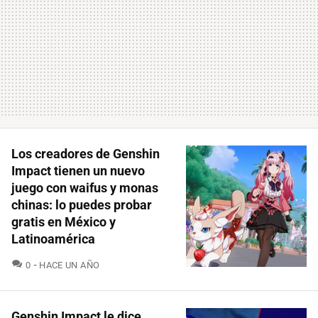
Los creadores de Genshin
Impact tienen un nuevo
juego con waifus y monas
chinas: lo puedes probar
gratis en México y
Latinoamérica
COMENTARIOS
0
HACE UN AÑO
Genshin Impact le dice