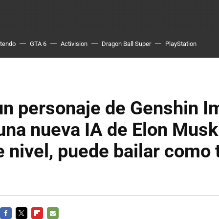
ntendo
GTA 6
Activision
Dragon Ball Super
PlayStation
un personaje de Genshin I
una nueva IA de Elon Musk:
 nivel, puede bailar como 