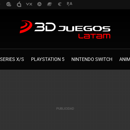
SERIES X/S
PLAYSTATION 5
NINTENDO SWITCH
ANI