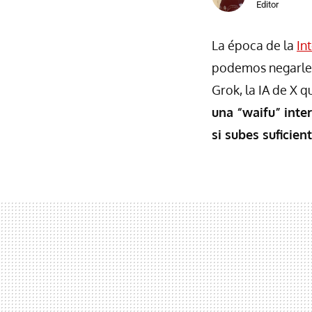
Editor
La época de la
Int
podemos negarle e
Grok, la IA de X 
una “waifu” inte
si subes suficient