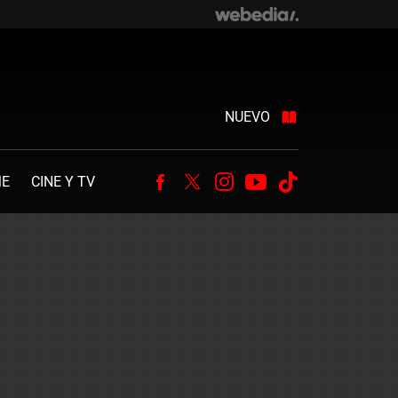
NUEVO
ME
CINE Y TV
Facebook
Twitter
Instagram
Youtube
Tiktok