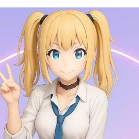
FACEBOOK
TWITTER
FLIPBOARD
E-
MAIL