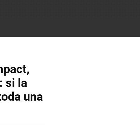
mpact,
 si la
toda una