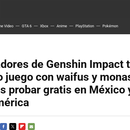
me Video
GTA 6
Xbox
Anime
PlayStation
Pokémon
adores de Genshin Impact 
 juego con waifus y monas
s probar gratis en México 
mérica