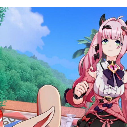
FACEBOOK
TWITTER
FLIPBOARD
E-
MAIL