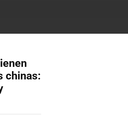
tienen
 chinas:
y