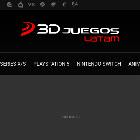
SERIES X/S
PLAYSTATION 5
NINTENDO SWITCH
ANI