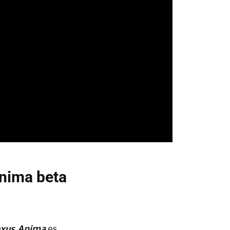
nima beta
exus Anima
es