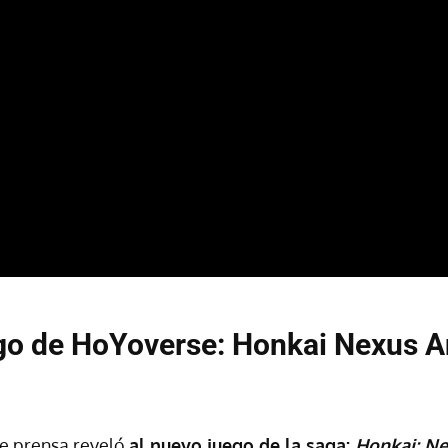
go de HoYoverse: Honkai Nexus A
e prensa reveló
al nuevo juego de la saga:
Honkai: N