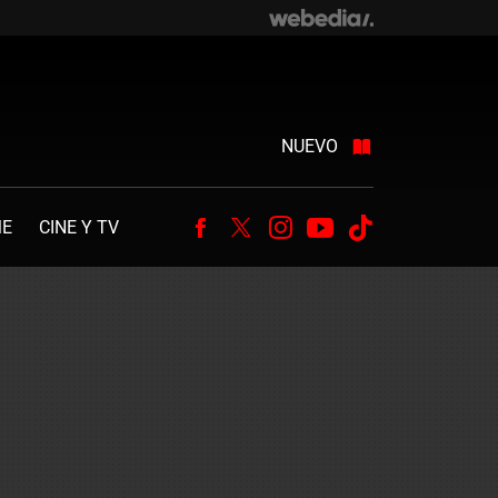
NUEVO
ME
CINE Y TV
Facebook
Twitter
Instagram
Youtube
Tiktok