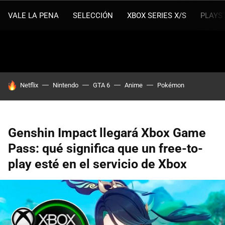
VALE LA PENA
SELECCIÓN
XBOX SERIES X/S
PLAYS
HOY SE HABLA DE
Netflix
Nintendo
GTA 6
Anime
Pokémon
Genshin Impact llegará Xbox Game
Pass: qué significa que un free-to-
play esté en el servicio de Xbox