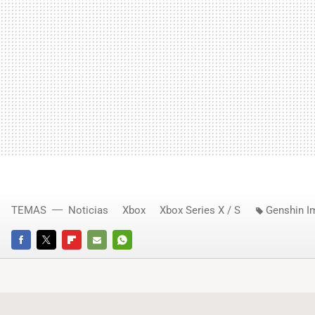
TEMAS
Noticias
Xbox
Xbox Series X / S
Genshin I
FACEBOOK
TWITTER
FLIPBOARD
E-
WHATSAPP
MAIL