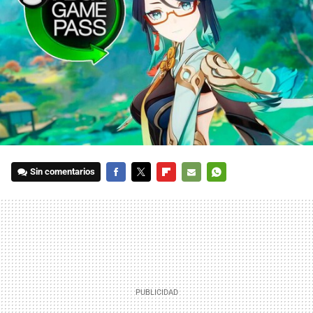
Sin comentarios
FACEBOOK
TWITTER
FLIPBOARD
E-
WHATSAPP
MAIL