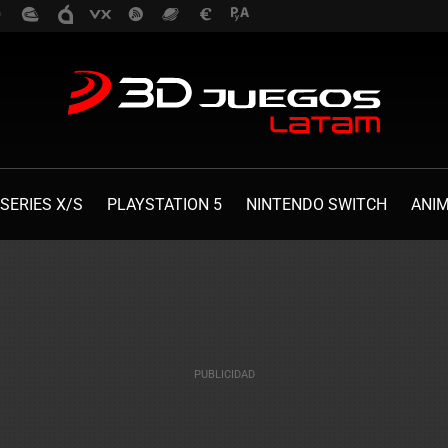
SERIES X/S
PLAYSTATION 5
NINTENDO SWITCH
ANI