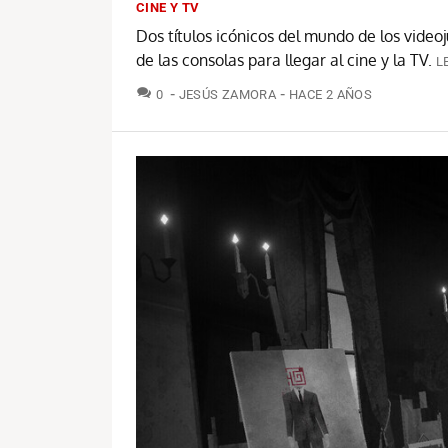
CINE Y TV
Dos títulos icónicos del mundo de los video
de las consolas para llegar al cine y la TV.
L
COMENTARIOS
0
JESÚS ZAMORA
HACE 2 AÑOS