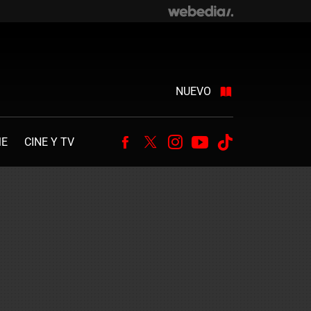
NUEVO
ME
CINE Y TV
Facebook
Twitter
Instagram
Youtube
Tiktok