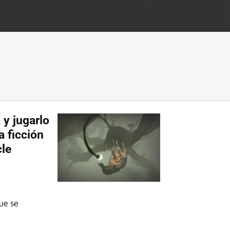
 y jugarlo
a ficción
cle
ue se