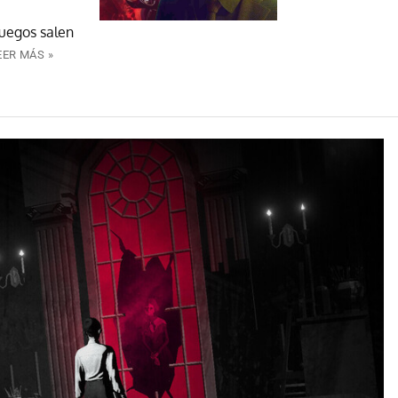
juegos salen
EER MÁS »