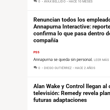
COMENTARIOS
0
AYAX BELLIDO
HACE 10 MESES
Renuncian todos los emplead
Annapurna Interactive: report
confirma lo que pasa dentro d
compañía
PS5
Annapurna se queda sin personal.
LEER MÁS 
COMENTARIOS
0
DIEGO GUTIÉRREZ
HACE 2 AÑOS
Alan Wake y Control llegan al c
televisión: Remedy revela pla
futuras adaptaciones