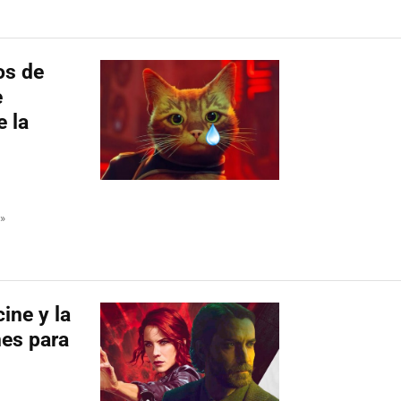
os de
e
e la
»
ine y la
nes para