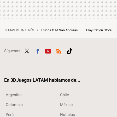
TEMAS DE INTERÉS
Trucos GTA San Andreas
PlayStation Store
Síguenos
Twit
Fac
Yout
RSS
Tikt
ter
ebo
ube
ok
ok
En 3DJuegos LATAM hablamos de...
Argentina
Chile
Colombia
México
Perú
Noticias