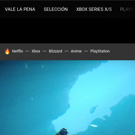
VALE LA PENA
SELECCIÓN
XBOX SERIES X/S
PLAYS
HOY SE HABLA DE
Netflix
Xbox
Blizzard
Anime
PlayStation