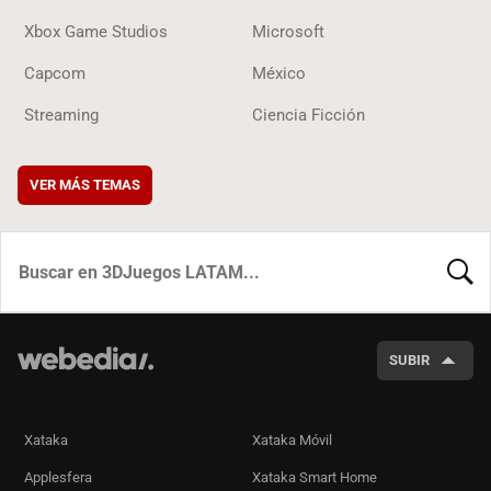
Xbox Game Studios
Microsoft
Capcom
México
Streaming
Ciencia Ficción
VER MÁS TEMAS
BUSCA
SUBIR
Xataka
Xataka Móvil
Applesfera
Xataka Smart Home