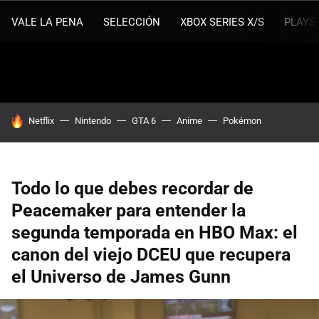
VALE LA PENA
SELECCIÓN
XBOX SERIES X/S
PLAYS
HOY SE HABLA DE
Netflix
Nintendo
GTA 6
Anime
Pokémon
Todo lo que debes recordar de
Peacemaker para entender la
segunda temporada en HBO Max: el
canon del viejo DCEU que recupera
el Universo de James Gunn