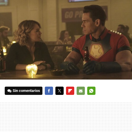
Sin comentarios
FACEBOOK
TWITTER
FLIPBOARD
E-
WHATSAPP
MAIL