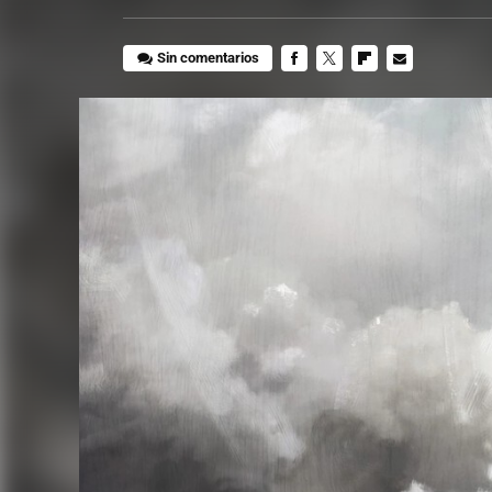
Sin comentarios
FACEBOOK
TWITTER
FLIPBOARD
E-
MAIL