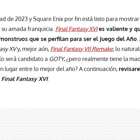
ad de 2023 y Square Enix por fin está listo para mostra
 su amada franquicia.
Final Fantasy XVI
es valiente y q
 monstruos que se perfilan para ser el Juego del Año
.
tasy XV
y, mejor aún,
Final Fantasy VII Remake
, lo natura
lo será candidato a
GOTY
, ¿pero realmente tiene la mad
n lugar entre lo mejor del año? A continuación,
revisar
r
Final Fantasy XVI
.