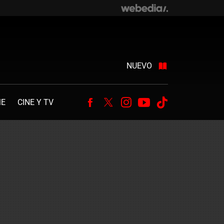
NUEVO
ME
CINE Y TV
Facebook
Twitter
Instagram
Youtube
Tiktok