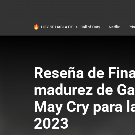
HOY SE HABLA DE
Call of Duty
Netflix
Pri
Reseña de Fina
madurez de Gam
May Cry para l
2023