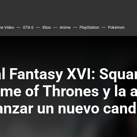
me Video
GTA 6
Xbox
Anime
PlayStation
Pokémon
l Fantasy XVI: Squar
e of Thrones y la a
anzar un nuevo cand