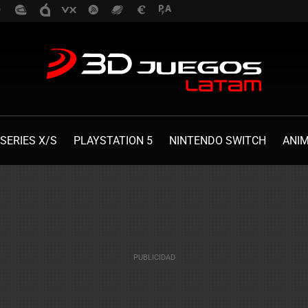
SERIES X/S
PLAYSTATION 5
NINTENDO SWITCH
ANI