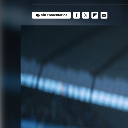
Sin comentarios
FACEBOOK
TWITTER
FLIPBOARD
E-
MAIL