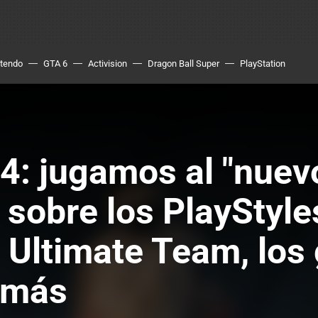
ntendo
GTA 6
Activision
Dragon Ball Super
PlayStation
4: jugamos al "nuevo
sobre los PlayStyles
Ultimate Team, los g
 más