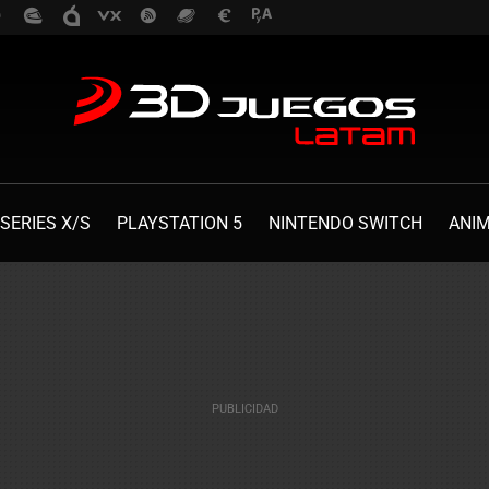
SERIES X/S
PLAYSTATION 5
NINTENDO SWITCH
ANI