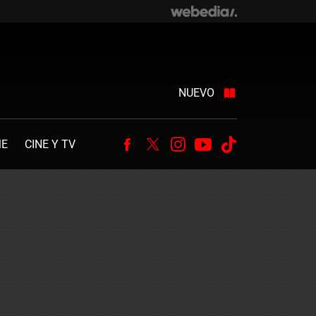
NUEVO
ME
CINE Y TV
Facebook
Twitter
Instagram
Youtube
Tiktok