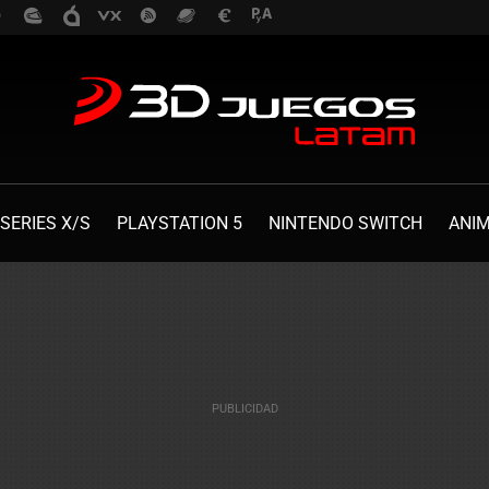
SERIES X/S
PLAYSTATION 5
NINTENDO SWITCH
ANI