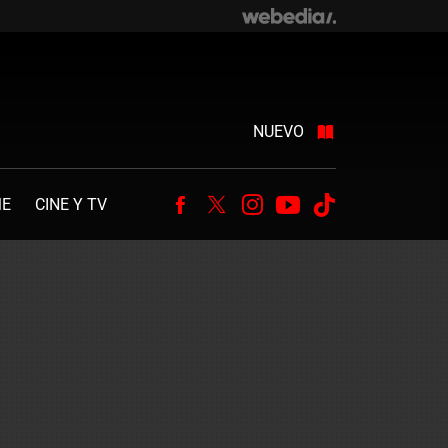
NUEVO
ME
CINE Y TV
Facebook
Twitter
Instagram
Youtube
Tiktok