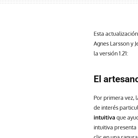
Esta actualizació
Agnes Larsson y J
la versión 1.21:
El artesan
Por primera vez, 
de interés partic
intuitiva
que ayuda
intuitiva presenta
clic en una ranura