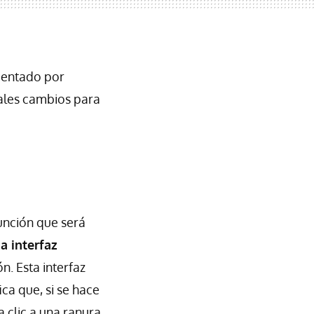
omentado por
pales cambios para
unción que será
a interfaz
. Esta interfaz
ica que, si se hace
a clic a una ranura