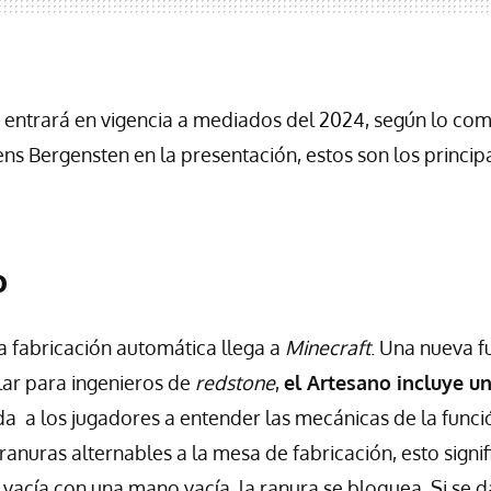
n entrará en vigencia a mediados del 2024, según lo c
ens Bergensten en la presentación, estos son los princi
o
la fabricación automática llega a
Minecraft
. Una nueva f
ular para ingenieros de
redstone
,
el Artesano incluye un
 a los jugadores a entender las mecánicas de la función
 ranuras alternables a la mesa de fabricación, esto signif
 vacía con una mano vacía, la ranura se bloquea. Si se d