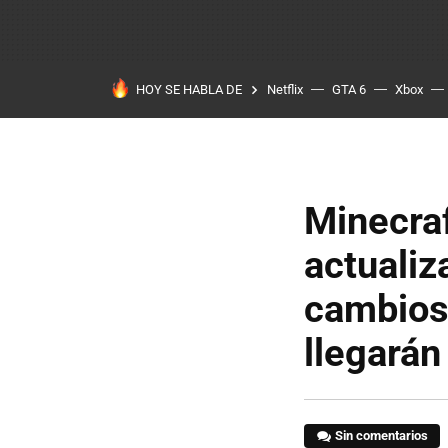
HOY SE HABLA DE
Netflix
GTA 6
Xbox
Minecraf
actualiz
cambios
llegarán
Sin comentarios