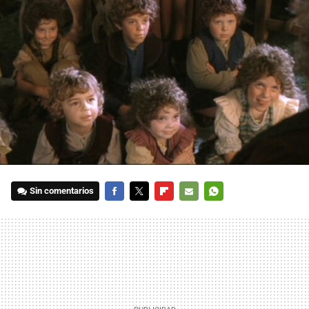
Sin comentarios
FACEBOOK
TWITTER
FLIPBOARD
E-
WHATSAPP
MAIL