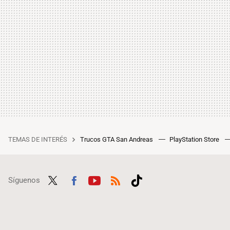
TEMAS DE INTERÉS
Trucos GTA San Andreas
PlayStation Store
Síguenos
Twit
Fac
Yout
RSS
Tikt
ter
ebo
ube
ok
ok