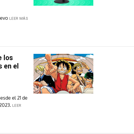
uevo
LEER MÁS
e los
 en el
esde el 21 de
2023.
LEER