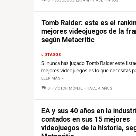
0
3DJUEGOS LATAM
HACE 4 AÑOS
Tomb Raider: este es el ranki
mejores videojuegos de la fra
según Metacritic
LISTADOS
Si nunca has jugado Tomb Raider este lista
mejores videojuegos es lo que necesitas p
LEER MÁS »
COMENTARIOS
0
VÍCTOR MONJE
HACE 4 AÑOS
EA y sus 40 años en la industr
contados en sus 15 mejores
videojuegos de la historia, se