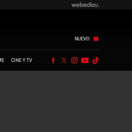
NUEVO
ME
CINE Y TV
Facebook
Twitter
Instagram
Youtube
Tiktok