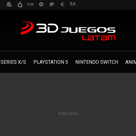
SERIES X/S
PLAYSTATION 5
NINTENDO SWITCH
ANI