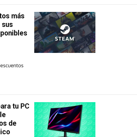
ntos más
n sus
sponibles
descuentos
ara tu PC
le
os de
ico