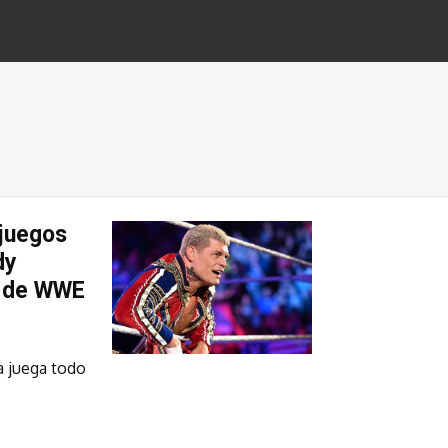
ojuegos
dy
o de WWE
a juega todo