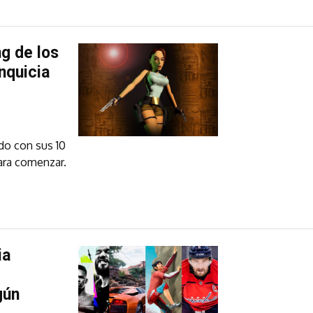
ng de los
nquicia
do con sus 10
ara comenzar.
ia
gún