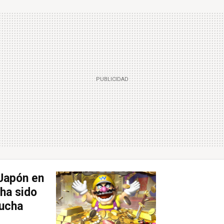
 Japón en
ha sido
mucha