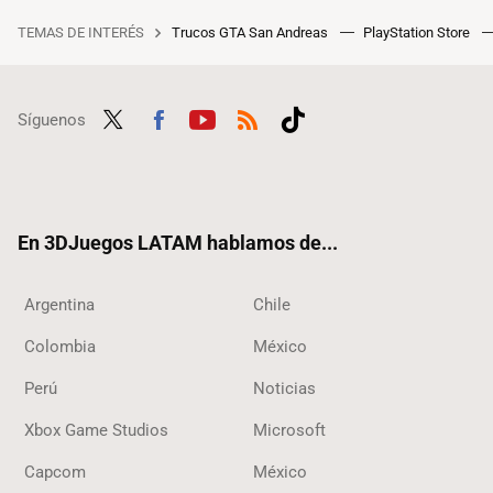
TEMAS DE INTERÉS
Trucos GTA San Andreas
PlayStation Store
Síguenos
Twit
Fac
Yout
RSS
Tikt
ter
ebo
ube
ok
ok
En 3DJuegos LATAM hablamos de...
Argentina
Chile
Colombia
México
Perú
Noticias
Xbox Game Studios
Microsoft
Capcom
México