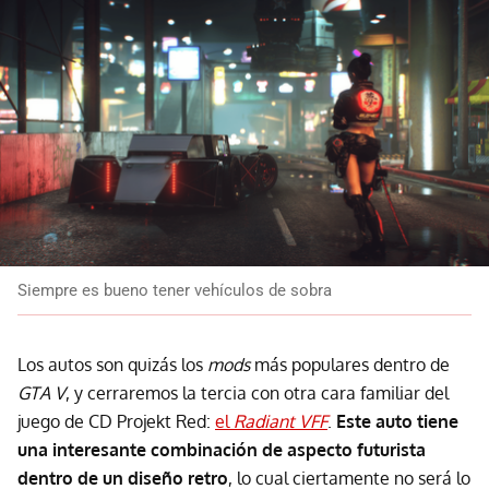
Siempre es bueno tener vehículos de sobra
Los autos son quizás los
mods
más populares dentro de
GTA V
, y cerraremos la tercia con otra cara familiar del
juego de CD Projekt Red:
el
Radiant VFF
.
Este auto tiene
una interesante combinación de aspecto futurista
dentro de un diseño retro
, lo cual ciertamente no será lo