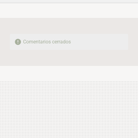
FACEBOOK
TWITTER
FLIPBOARD
E-
WHATSAPP
MAIL
Comentarios cerrados