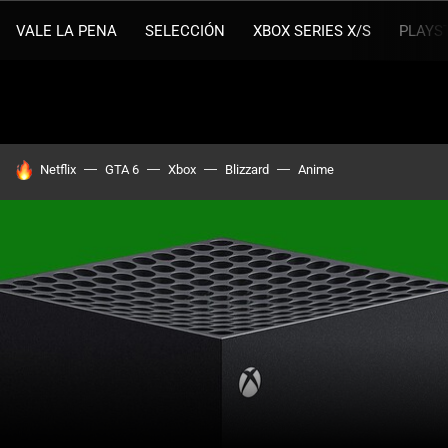
VALE LA PENA
SELECCIÓN
XBOX SERIES X/S
PLAYS
HOY SE HABLA DE
Netflix
GTA 6
Xbox
Blizzard
Anime