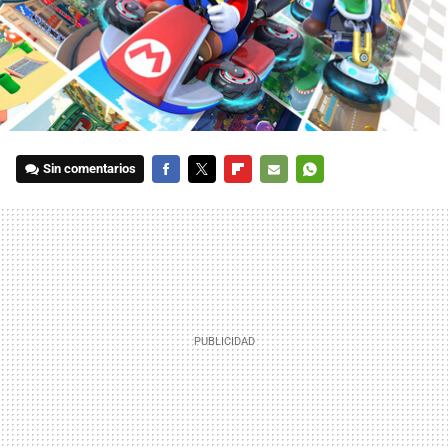
Sin comentarios
FACEBOOK
TWITTER
FLIPBOARD
E-
WHATSAPP
MAIL