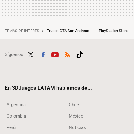
TEMAS DE INTERÉS
Trucos GTA San Andreas
PlayStation Store
Síguenos
Twit
Fac
Yout
RSS
Tikt
ter
ebo
ube
ok
ok
En 3DJuegos LATAM hablamos de...
Argentina
Chile
Colombia
México
Perú
Noticias