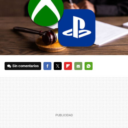
Sin comentarios
FACEBOOK
TWITTER
FLIPBOARD
E-
WHATSAPP
MAIL