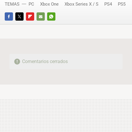
TEMAS
PC
Xbox One
Xbox Series X / S
PS4
PS5
FACEBOOK
TWITTER
FLIPBOARD
E-
WHATSAPP
MAIL
Comentarios cerrados