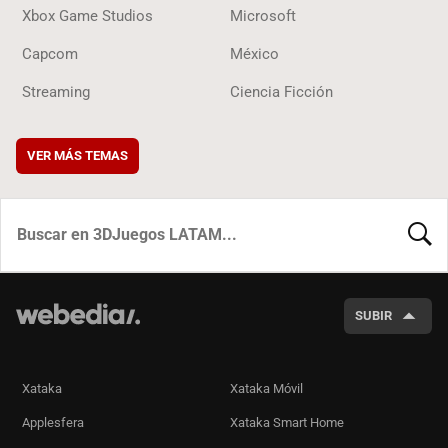
Xbox Game Studios
Microsoft
Capcom
México
Streaming
Ciencia Ficción
VER MÁS TEMAS
BUSCA
SUBIR
Xataka
Xataka Móvil
Applesfera
Xataka Smart Home