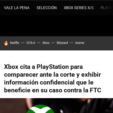
VALE LA PENA
SELECCIÓN
XBOX SERIES X/S
PLAYS
HOY SE HABLA DE
Netflix
GTA 6
Xbox
Blizzard
Anime
Xbox cita a PlayStation para
comparecer ante la corte y exhibir
información confidencial que le
beneficie en su caso contra la FTC