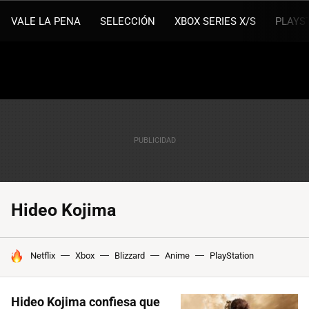
VALE LA PENA
SELECCIÓN
XBOX SERIES X/S
PLAYS
Hideo Kojima
HOY SE HABLA DE
Netflix
Xbox
Blizzard
Anime
PlayStation
Hideo Kojima confiesa que