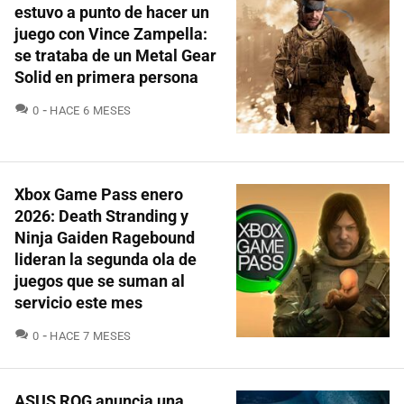
estuvo a punto de hacer un
juego con Vince Zampella:
se trataba de un Metal Gear
Solid en primera persona
COMENTARIOS
0
HACE 6 MESES
Xbox Game Pass enero
2026: Death Stranding y
Ninja Gaiden Ragebound
lideran la segunda ola de
juegos que se suman al
servicio este mes
COMENTARIOS
0
HACE 7 MESES
ASUS ROG anuncia una