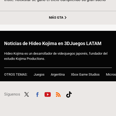
MÁS GTA
Noticias de Hideo Kojima en 3DJuegos LATAM
Hideo Kojima es un desarrollador de videojuegos japonés, fundador del
estudio Kojima Productions.
OTROS TEMAS:
Juegos
Argentina
Xbox Game Studios
Micros
Síguenos
Twit
Fac
Yout
RSS
Tikt
ter
ebo
ube
ok