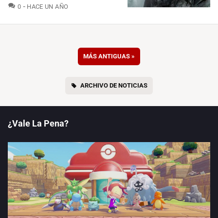
COMENTARIOS
0
HACE UN AÑO
MÁS ANTIGUAS
»
ARCHIVO DE NOTICIAS
¿Vale La Pena?