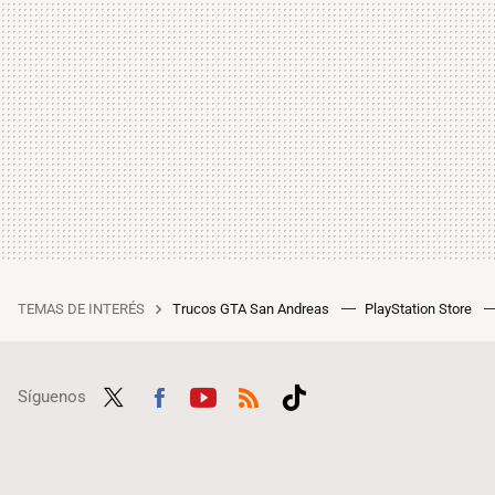
TEMAS DE INTERÉS
Trucos GTA San Andreas
PlayStation Store
Síguenos
Twit
Fac
Yout
RSS
Tikt
ter
ebo
ube
ok