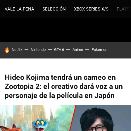
VALE LA PENA
SELECCIÓN
XBOX SERIES X/S
PLAYS
HOY SE HABLA DE
Netflix
Nintendo
GTA 6
Anime
Pokémon
Hideo Kojima tendrá un cameo en
Zootopia 2: el creativo dará voz a un
personaje de la película en Japón