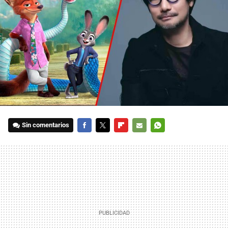
Sin comentarios
FACEBOOK
TWITTER
FLIPBOARD
E-
WHATSAPP
MAIL