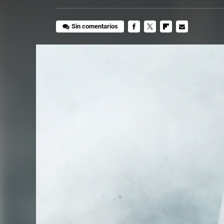
Sin comentarios
FACEBOOK
TWITTER
FLIPBOARD
E-
MAIL