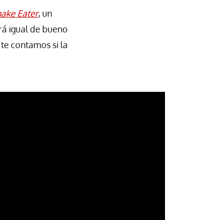
nake Eater
, un
rá igual de bueno
te contamos si la