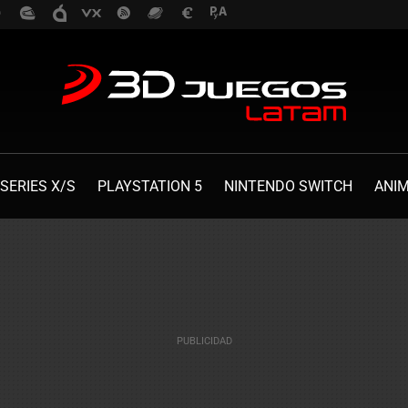
SERIES X/S
PLAYSTATION 5
NINTENDO SWITCH
ANI