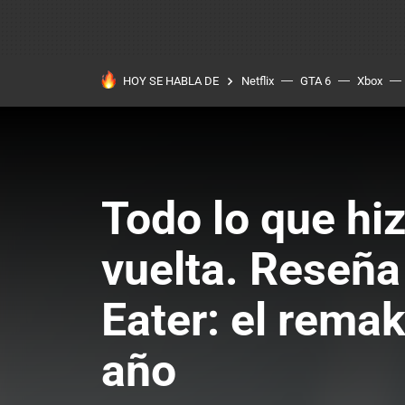
HOY SE HABLA DE
Netflix
GTA 6
Xbox
Todo lo que hiz
vuelta. Reseña
Eater: el rema
año