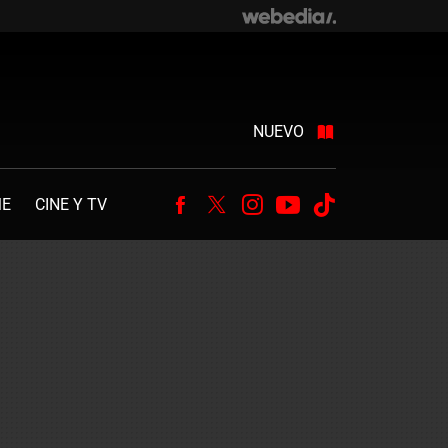
NUEVO
ME
CINE Y TV
Facebook
Twitter
Instagram
Youtube
Tiktok