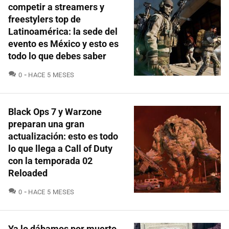
competir a streamers y
freestylers top de
Latinoamérica: la sede del
evento es México y esto es
todo lo que debes saber
COMENTARIOS
0
HACE 5 MESES
Black Ops 7 y Warzone
preparan una gran
actualización: esto es todo
lo que llega a Call of Duty
con la temporada 02
Reloaded
COMENTARIOS
0
HACE 5 MESES
Ya lo dábamos por muerto,