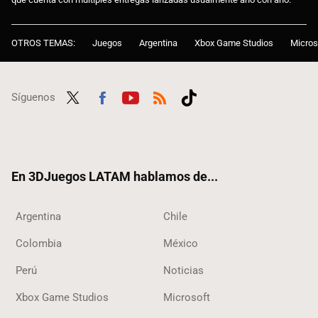
OTROS TEMAS:
Juegos
Argentina
Xbox Game Studios
Micros
Síguenos
Twit
Fac
Yout
RSS
Tikt
ter
ebo
ube
ok
ok
En 3DJuegos LATAM hablamos de...
Argentina
Chile
Colombia
México
Perú
Noticias
Xbox Game Studios
Microsoft