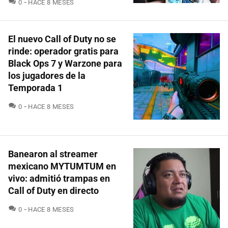
COMENTARIOS
0
HACE 8 MESES
El nuevo Call of Duty no se
rinde: operador gratis para
Black Ops 7 y Warzone para
los jugadores de la
Temporada 1
COMENTARIOS
0
HACE 8 MESES
Banearon al streamer
mexicano MYTUMTUM en
vivo: admitió trampas en
Call of Duty en directo
COMENTARIOS
0
HACE 8 MESES