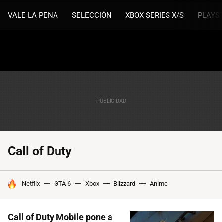
VALE LA PENA
SELECCIÓN
XBOX SERIES X/S
PLAYS
Call of Duty
HOY SE HABLA DE
Netflix
GTA 6
Xbox
Blizzard
Anime
Call of Duty Mobile pone a