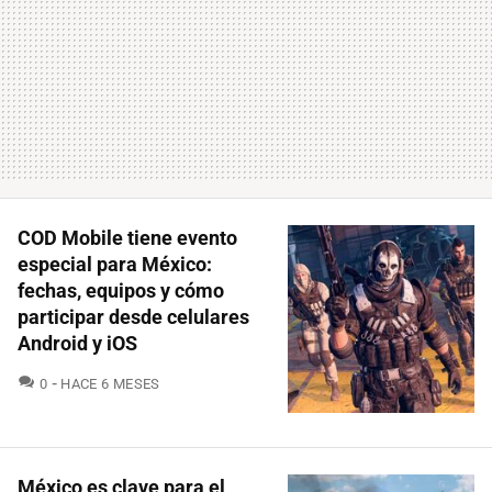
COD Mobile tiene evento
especial para México:
fechas, equipos y cómo
participar desde celulares
Android y iOS
COMENTARIOS
0
HACE 6 MESES
México es clave para el