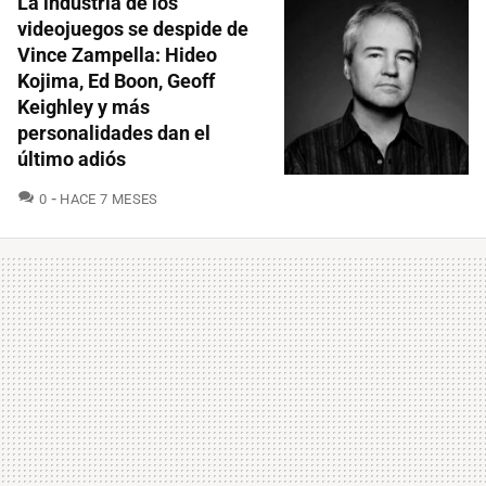
La industria de los
videojuegos se despide de
Vince Zampella: Hideo
Kojima, Ed Boon, Geoff
Keighley y más
personalidades dan el
último adiós
COMENTARIOS
0
HACE 7 MESES