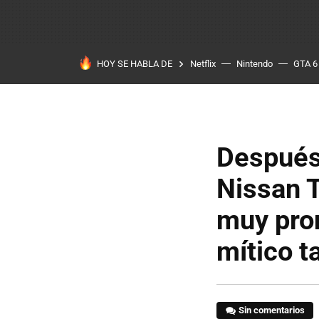
HOY SE HABLA DE
Netflix
Nintendo
GTA 6
Después 
Nissan T
muy pron
mítico t
Sin comentarios