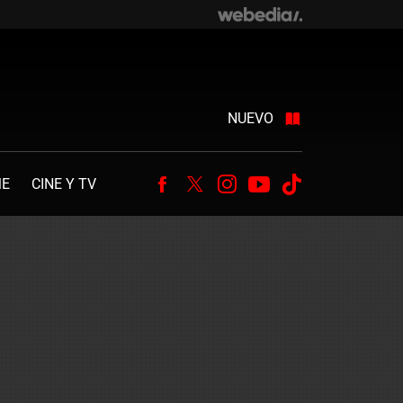
NUEVO
ME
CINE Y TV
Facebook
Twitter
Instagram
Youtube
Tiktok