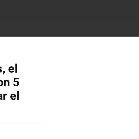
, el
on 5
r el