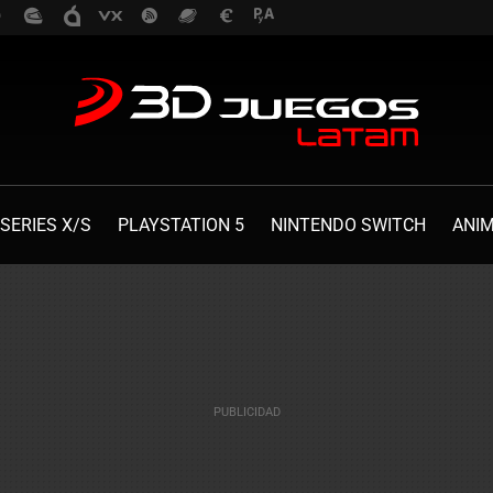
SERIES X/S
PLAYSTATION 5
NINTENDO SWITCH
ANI