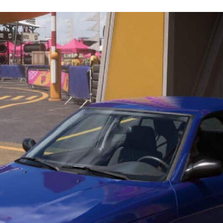
FACEBOOK
TWITTER
FLIPBOARD
E-
MAIL