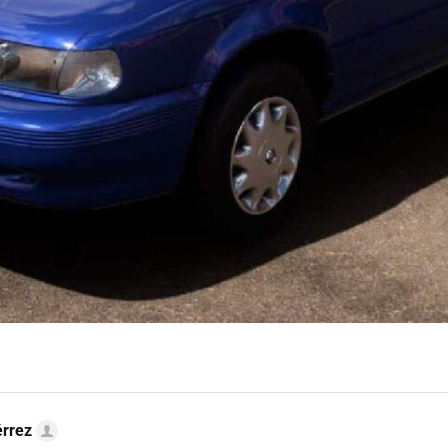
érrez