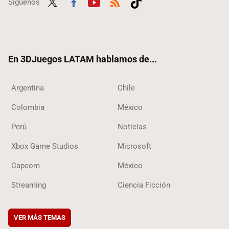
Síguenos
Twit
Fac
Yout
RSS
Tikt
ter
ebo
ube
ok
ok
En 3DJuegos LATAM hablamos de...
Argentina
Chile
Colombia
México
Perú
Noticias
Xbox Game Studios
Microsoft
Capcom
México
Streaming
Ciencia Ficción
VER MÁS TEMAS