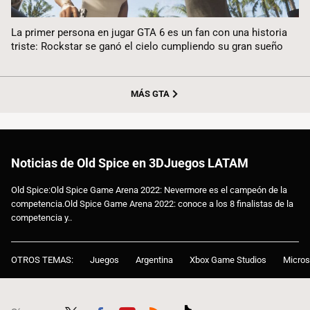
La primer persona en jugar GTA 6 es un fan con una historia
triste: Rockstar se ganó el cielo cumpliendo su gran sueño
MÁS GTA
Noticias de Old Spice en 3DJuegos LATAM
Old Spice:Old Spice Game Arena 2022: Nevermore es el campeón de la
competencia.Old Spice Game Arena 2022: conoce a los 8 finalistas de la
competencia y..
OTROS TEMAS:
Juegos
Argentina
Xbox Game Studios
Micros