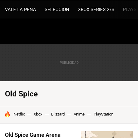
VALE LA PENA
SELECCIÓN
XBOX SERIES X/S
PLAYS
Old Spice
HOY SE HABLA DE
Netflix
Xbox
Blizzard
Anime
PlayStation
Old Spice Game Arena